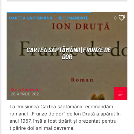
CARTEA SĂPTĂMÂNII
RECOMANDATE
0
CARTEA SĂPTĂMÂNII | FRUNZE DE
DOR
Radio Studentus
26 APRILIE 2021
La emisiunea Cartea săptămânii recomandăm
romanul ,,Frunze de dor” de Ion Druță a apărut în
anul 1957, însă a fost tipărit și prezentat pentru
tipărire doi ani mai devreme.