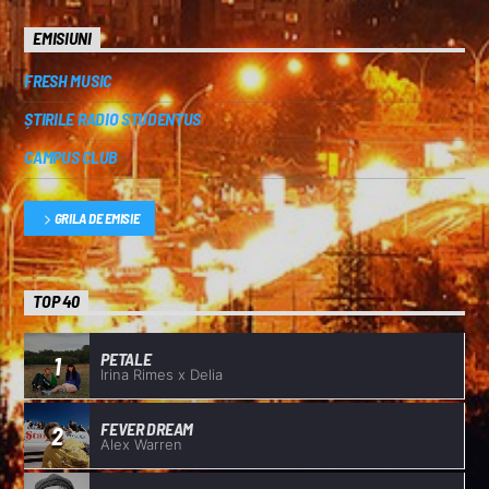
EMISIUNI
FRESH MUSIC
ȘTIRILE RADIO STUDENTUS
CAMPUS CLUB
GRILA DE EMISIE
TOP 40
PETALE
1
Irina Rimes x Delia
FEVER DREAM
2
Alex Warren