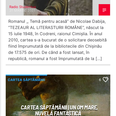
Radio Studentus
31 MARTIE 2021
Romanul ,, Temă pentru acasă” de Nicolae Dabija,
”TEZEAUR AL LITERASTURII ROMÂNE”, născut la
15 iulie 1948, în Codreni, raionul Cimișlia. În anul
2010, cartea s-a bucurat de o solicitare deosebită
fiind împrumutată de la bibliotecile din Chișinău
de 17.575 de ori. De când a fost lansat, în
republică, romanul a fost împrumutată de la […]
CARTEA SĂPTĂMÂNII
6
CARTEA SĂPTĂMÂNII | UN OM MARE,
NUVELĂ FANTASTICĂ