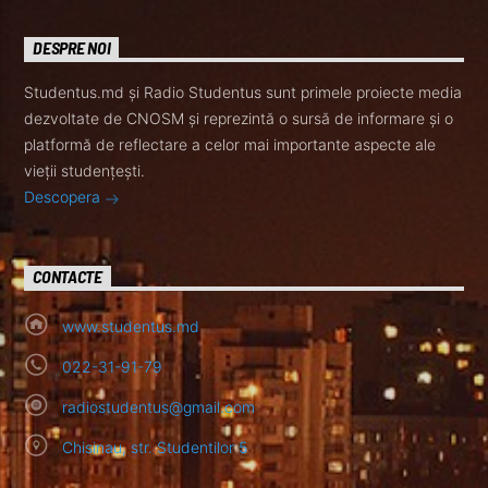
DESPRE NOI
Studentus.md și Radio Studentus sunt primele proiecte media
dezvoltate de CNOSM și reprezintă o sursă de informare și o
platformă de reflectare a celor mai importante aspecte ale
vieții studențești.
Descopera
CONTACTE
www.studentus.md
022-31-91-79
radiostudentus@gmail.com
Chisinau, str. Studentilor 5