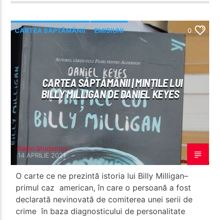
CARTEA SĂPTĂMÂNII
EMISIUNI
0
CARTEA SĂPTĂMÂNII | MINȚILE LUI
BILLY MILLIGAN DE DANIEL KEYES
Radio Studentus
14 APRILIE 2021
O carte ce ne prezintă istoria lui Billy Milligan–
primul caz american, în care o persoană a fost
declarată nevinovată de comiterea unei serii de
crime în baza diagnosticului de personalitate