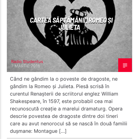
CARTEA SĂPTĂMÂNII | ROMEO ȘI
JULIETA
Radio Studentus
7 MARTIE 2018
Când ne gândim la o poveste de dragoste, ne
gândim la Romeo și Julieta. Piesă scrisă în
curentul Renașterii de scriitorul englez William
Shakespeare, în 1597, este probabil cea mai
recunoscută creație a marelui dramaturg. Opera
descrie povestea de dragoste dintre doi tineri
care au avut nenorocul să se nască în două familii
dușmane: Montague […]