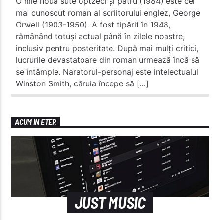
O mie nouă sute optzeci și patru (1984) este cel
mai cunoscut roman al scriitorului englez, George
Orwell (1903-1950). A fost tipărit în 1948,
rămânând totuși actual până în zilele noastre,
inclusiv pentru posteritate. După mai mulți critici,
lucrurile devastatoare din roman urmează încă să
se întâmple. Naratorul-personaj este intelectualul
Winston Smith, căruia începe să […]
ACUM IN ETER
JUST MUSIC