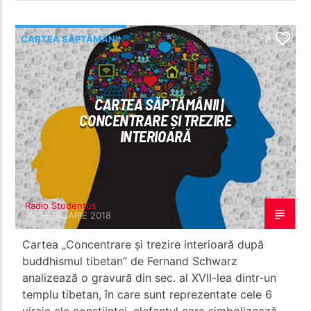
CARTEA SĂPTĂMÂNII
3
CARTEA SĂPTĂMÂNII |
CONCENTRARE ȘI TREZIRE
INTERIOARĂ
Radio Studentus
28 FEBRUARIE 2018
Cartea „Concentrare și trezire interioară după
buddhismul tibetan” de Fernand Schwarz
analizează o gravură din sec. al XVII-lea dintr-un
templu tibetan, în care sunt reprezentate cele 6
viraje ale conștiinței, elefantul care simbolizează