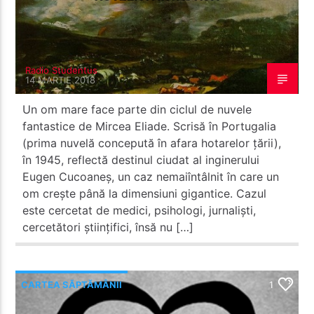
Radio Studentus
14 MARTIE 2018
Un om mare face parte din ciclul de nuvele
fantastice de Mircea Eliade. Scrisă în Portugalia
(prima nuvelă concepută în afara hotarelor țării),
în 1945, reflectă destinul ciudat al inginerului
Eugen Cucoaneș, un caz nemaiîntâlnit în care un
om crește până la dimensiuni gigantice. Cazul
este cercetat de medici, psihologi, jurnaliști,
cercetători științifici, însă nu […]
CARTEA SĂPTĂMÂNII
1