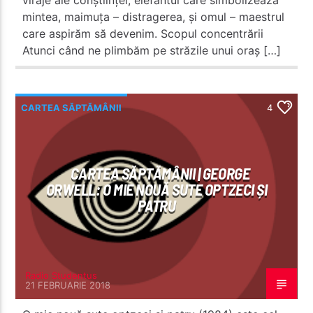
mintea, maimuța – distragerea, și omul – maestrul
care aspirăm să devenim. Scopul concentrării
Atunci când ne plimbăm pe străzile unui oraș […]
CARTEA SĂPTĂMÂNII
4
CARTEA SĂPTĂMÂNII | GEORGE
ORWELL: O MIE NOUĂ SUTE OPTZECI ȘI
PATRU
Radio Studentus
21 FEBRUARIE 2018