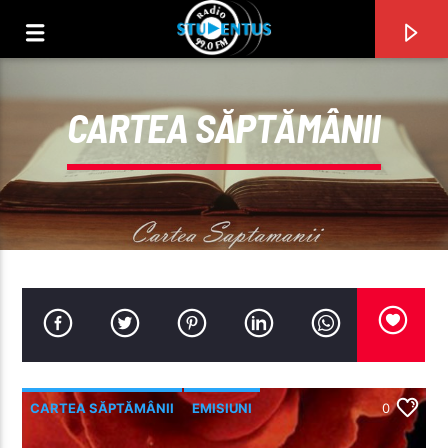
CARTEA SĂPTĂMÂNII
PIESA CURENTĂ
TITLU
CARTEA SĂPTĂMÂNII
EMISIUNI
0
ARTIST
RECOMANDATE