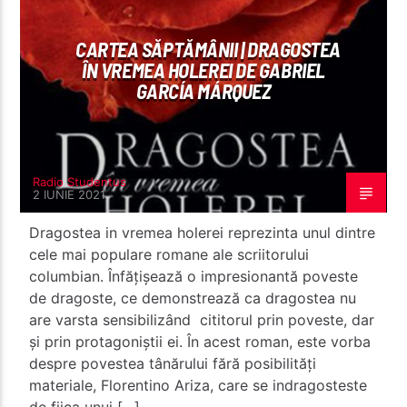
CARTEA SĂPTĂMÂNII | DRAGOSTEA
ÎN VREMEA HOLEREI DE GABRIEL
GARCÍA MÁRQUEZ
Radio Studentus
Radio Studentus
2 IUNIE 2021
Dragostea in vremea holerei reprezinta unul dintre
cele mai populare romane ale scriitorului
columbian. Înfățișează o impresionantă poveste
de dragoste, ce demonstrează ca dragostea nu
are varsta sensibilizând cititorul prin poveste, dar
și prin protagoniștii ei. În acest roman, este vorba
despre povestea tânărului fără posibilități
materiale, Florentino Ariza, care se indragosteste
de fiica unui […]