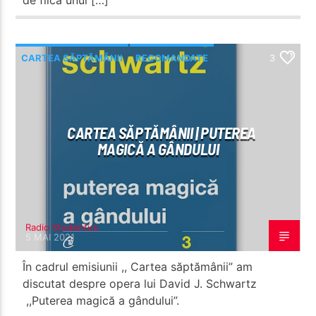
CARTEA SĂPTĂMÂNII
RECOMANDATE
3
CARTEA SĂPTĂMÂNII | PUTEREA
MAGICĂ A GÂNDULUI
Radio Studentus
5 MAI 2021
În cadrul emisiunii ,, Cartea săptămânii” am
discutat despre opera lui David J. Schwartz
,,Puterea magică a gândului”.