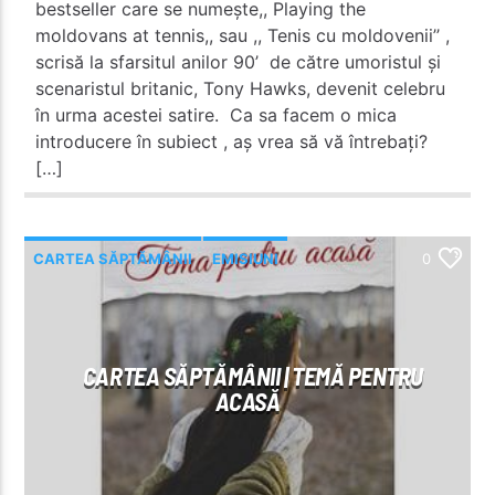
bestseller care se numește,, Playing the
moldovans at tennis,, sau ,, Tenis cu moldovenii’’ ,
scrisă la sfarsitul anilor 90’ de către umoristul și
scenaristul britanic, Tony Hawks, devenit celebru
în urma acestei satire. Ca sa facem o mica
introducere în subiect , aș vrea să vă întrebați?
[…]
CARTEA SĂPTĂMÂNII
EMISIUNI
0
CARTEA SĂPTĂMÂNII | TEMĂ PENTRU
ACASĂ