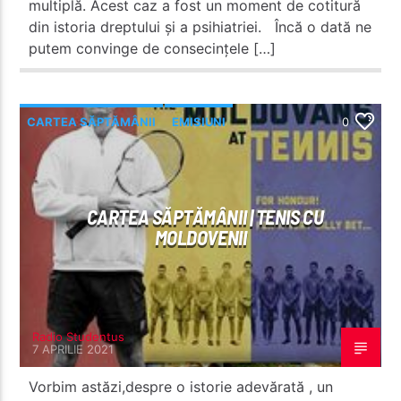
multiplă. Acest caz a fost un moment de cotitură
din istoria dreptului și a psihiatriei. Încă o dată ne
putem convinge de consecințele […]
CARTEA SĂPTĂMÂNII
EMISIUNI
0
CARTEA SĂPTĂMÂNII | TENIS CU
MOLDOVENII
Radio Studentus
7 APRILIE 2021
Vorbim astăzi,despre o istorie adevărată , un