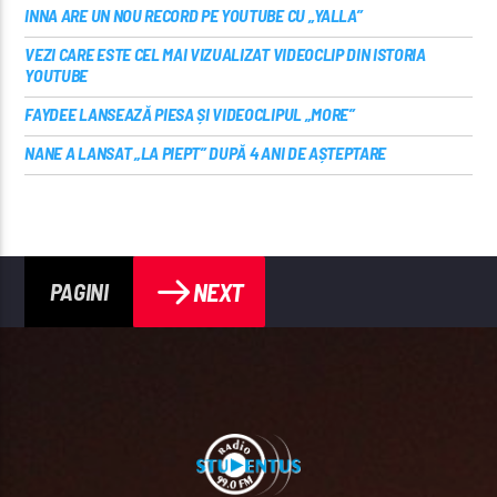
INNA ARE UN NOU RECORD PE YOUTUBE CU „YALLA”
VEZI CARE ESTE CEL MAI VIZUALIZAT VIDEOCLIP DIN ISTORIA
YOUTUBE
FAYDEE LANSEAZĂ PIESA ȘI VIDEOCLIPUL „MORE”
NANE A LANSAT „LA PIEPT” DUPĂ 4 ANI DE AȘTEPTARE
NEXT
PAGINI