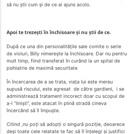
să nu știi cum și de ce ai ajuns acolo.
Apoi te trezești în închisoare și nu știi de ce.
După ce una din personalitățile sale comite o serie
de violuri, Billy nimerește la închisoare. Dar nu pentru
mult timp, fiind transferat în curând la un spital de
psihiatrie de maximă securitate
În încercarea de a se trata, viața lui este mereu
supusă riscului, este agresat de către gardieni, i se
administrează tratament incorect doar cu scopul de
a-l “liniști”, este atacat în plină stradă cineva
încercând să îl împuște.
Citind ,nu poți să adopți o singură poziție, deoarece
deși toate cele relatate te fac să îl înțelegi și justifici