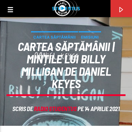
CARTEA SĂPTĂMÂNII
EMISIUNI
CARTEA SĂPTĂMÂNII |
MINȚILE LUI BILLY
MILLIGAN DE DANIEL
KEYES
SCRIS DE
RADIO STUDENTUS
PE 14 APRILIE 2021
PIESA CURENTĂ
TITLU
ARTIST