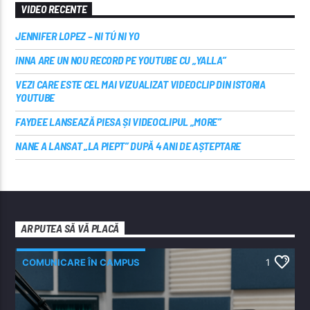
VIDEO RECENTE
JENNIFER LOPEZ – NI TÚ NI YO
INNA ARE UN NOU RECORD PE YOUTUBE CU „YALLA”
VEZI CARE ESTE CEL MAI VIZUALIZAT VIDEOCLIP DIN ISTORIA
YOUTUBE
FAYDEE LANSEAZĂ PIESA ȘI VIDEOCLIPUL „MORE”
NANE A LANSAT „LA PIEPT” DUPĂ 4 ANI DE AȘTEPTARE
AR PUTEA SĂ VĂ PLACĂ
COMUNICARE ÎN CAMPUS
1