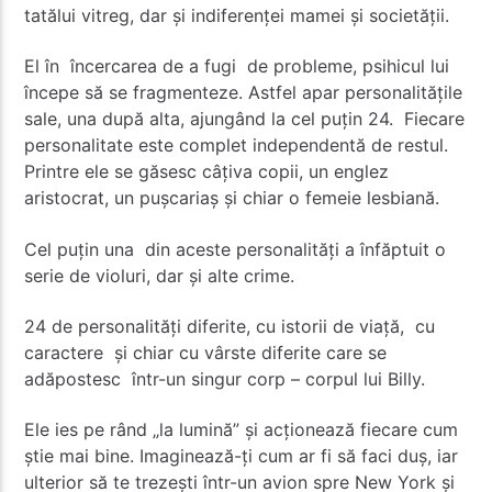
tatălui vitreg, dar și indiferenței mamei și societății.
El în încercarea de a fugi de probleme, psihicul lui
începe să se fragmenteze. Astfel apar personalitățile
sale, una după alta, ajungând la cel puțin 24. Fiecare
personalitate este complet independentă de restul.
Printre ele se găsesc câțiva copii, un englez
aristocrat, un pușcariaș și chiar o femeie lesbiană.
Cel puțin una din aceste personalități a înfăptuit o
serie de violuri, dar și alte crime.
24 de personalități diferite, cu istorii de viață, cu
caractere și chiar cu vârste diferite care se
adăpostesc într-un singur corp – corpul lui Billy.
Ele ies pe rând „la lumină” și acționează fiecare cum
știe mai bine.
Imaginează-ți cum ar fi să faci duș, iar
ulterior să te trezești într-un avion spre New York și