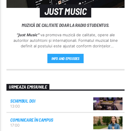
JUST MUSIC
MUZICĂ DE CALITATE DOAR LA RADIO STUDENTUS.
”Just Music”
va promova muzică de calitate, opere ale
autorilor autohtoni și internaționali. Formatul muzical bine
definit al postului este ajustat conform dorințelor
ascultătorilor noștri.
INFO AND EPISODES
URMEAZA EMISIUNILE
SCHIMBUL DOI
13:00
COMUNICARE ÎN CAMPUS
17:00