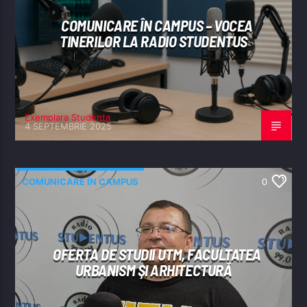
COMUNICARE ÎN CAMPUS – VOCEA
TINERILOR LA RADIO STUDENTUS
Exemplara Studenta
4 SEPTEMBRIE 2025
COMUNICARE ÎN CAMPUS
0
OFERTA DE STUDII UTM, FACULTATEA
URBANISM ŞI ARHITECTURĂ