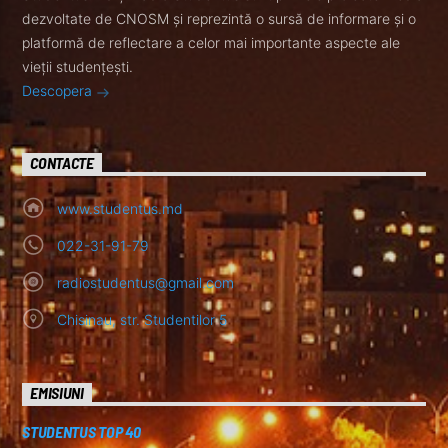
dezvoltate de CNOSM și reprezintă o sursă de informare și o
platformă de reflectare a celor mai importante aspecte ale
vieții studențești.
Descopera
CONTACTE
www.studentus.md
022-31-91-79
radiostudentus@gmail.com
Chisinau, str. Studentilor 5
EMISIUNI
STUDENTUS TOP 40