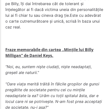
pe Billy, îți dai întrebarea cât de tolerant și
înțelegător ai fi dacă victima uneia din personalitățile
lui ai fi chiar tu sau cineva drag ție.
Este cu adevărat
o carte cutremurătoare și unică, scrisă în baza unui
caz real.
Fraze memorabile din cartea „Mințile lui Billy
Milligan” de Daniel Keys.
“Noi, eu, suntem niște ciudați, niște neadaptați,
greșeli ale naturii.”
“Oare viața merită trăită în fălcile gropilor de gunoi
pregătite de societate pentru cei cu mințile
neadaptate la ea? Urâm cu toții spitalul ăsta, dar e
locul care ni se potrivește. N-am fost prea acceptați
de societate, nu-i așa?”