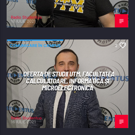
Radio Studentus
16 IULIE 2021
COMUNICARE ÎN CAMPUS
2
OFERTA DE STUDII UTM, FACULTATEA
CALCULATOARE, INFORMATICĂ ŞI
MICROELECTRONICĂ
Radio Studentus
16 IULIE 2021