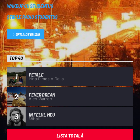
WAKEUP CU STUDENTUS
ȘTIRILE RADIO STUDENTUS
GRILA DE EMISIE
TOP 40
PETALE
1
Irina Rimes x Delia
FEVER DREAM
2
Alex Warren
IN FELUL MEU
3
Mihail
LISTA TOTALĂ