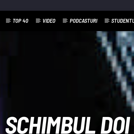
TOP 40
VIDEO
PODCASTURI
STUDENT
EMISIUNEA CURENTĂ
JUST MUSIC
14:00
19:00
SCHIMBUL DOI