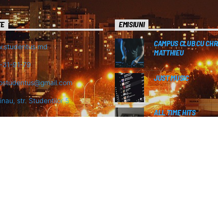
TE
EMISIUNI
CAMPUS CLUB CU CHR
.studentus.md
MATTHIEU
-31-91-79
JUST MUSIC
iostudentus@gmail.com
inau, str. Studentilor 5
ALL TIME HITS
GRILA DE EMISIE