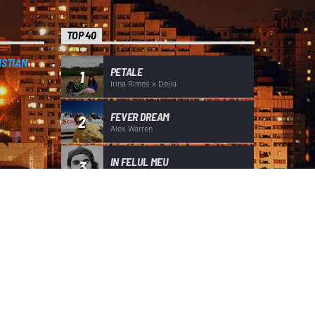
TOP 40
ISTIAN
PETALE
1
Irina Rimes x Delia
FEVER DREAM
2
Alex Warren
IN FELUL MEU
3
Mihail
LISTA TOTALĂ