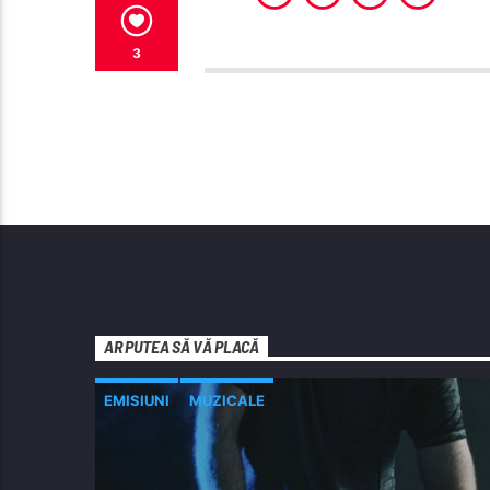
3
AR PUTEA SĂ VĂ PLACĂ
EMISIUNI
MUZICALE