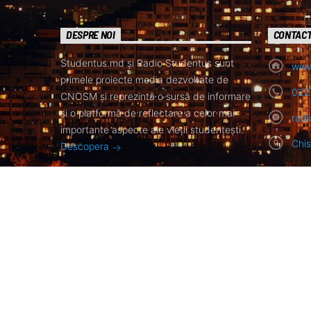
DESPRE NOI
CONTAC
Studentus.md și Radio Studentus sunt
www
primele proiecte media dezvoltate de
022
CNOSM și reprezintă o sursă de informare
și o platformă de reflectare a celor mai
rad
importante aspecte ale vieții studențești.
Chis
Descopera