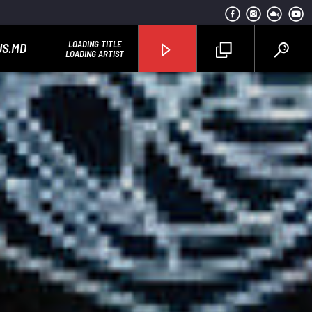
LOADING TITLE
US.MD
LOADING ARTIST
Radio Studentus