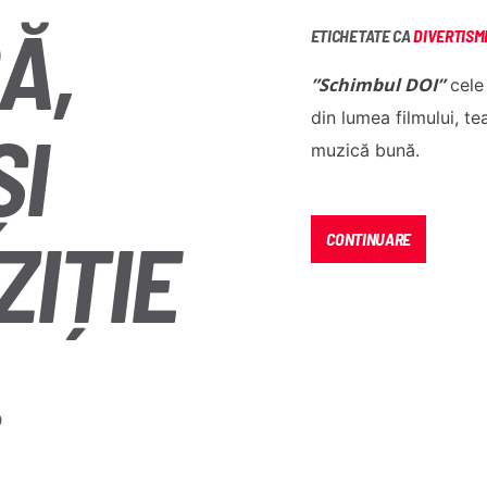
Ă,
ETICHETATE CA
DIVERTISM
”Schimbul DOI”
cele 
din lumea filmului, te
ȘI
muzică bună.
ZIȚIE
CONTINUARE
.