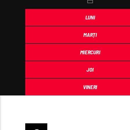
LUNI
MARȚI
MIERCURI
JOI
VINERI