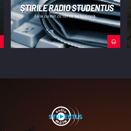
N
ȘTIRILE RADIO STUDENTUS
Fii la curent cu tot ce se întâmplă.