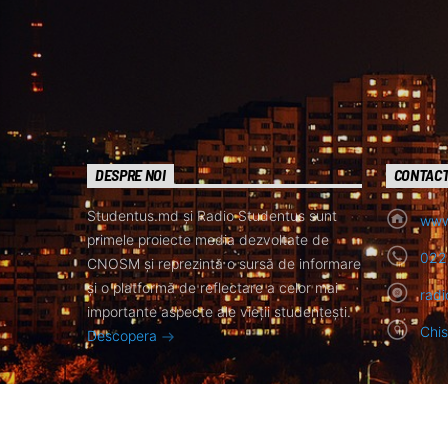
DESPRE NOI
CONTAC
Studentus.md și Radio Studentus sunt
www
primele proiecte media dezvoltate de
022
CNOSM și reprezintă o sursă de informare
și o platformă de reflectare a celor mai
rad
importante aspecte ale vieții studențești.
Chis
Descopera