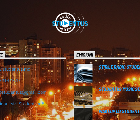
TE
EMISIUNI
ȘTIRILE RADIO STUD
.studentus.md
-31-91-79
STUDENTUS MUSIC SE
iostudentus@gmail.com
inau, str. Studentilor 5
WAKEUP CU STUDENT
GRILA DE EMISIE