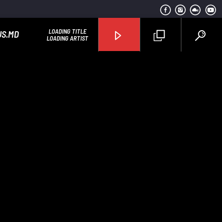
LOADING TITLE
US.MD
LOADING ARTIST
Radio Studentus