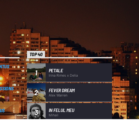
TOP 40
ENTUS
PETALE
1
Irina Rimes x Delia
SSIONS
FEVER DREAM
2
Alex Warren
IN FELUL MEU
US
3
Mihail
LISTA TOTALĂ