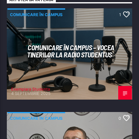
COMUNICARE ÎN CAMPUS
1
COMUNICARE ÎN CAMPUS – VOCEA
TINERILOR LA RADIO STUDENTUS
Exemplara Studenta
4 SEPTEMBRIE 2025
COMUNICARE ÎN CAMPUS
0