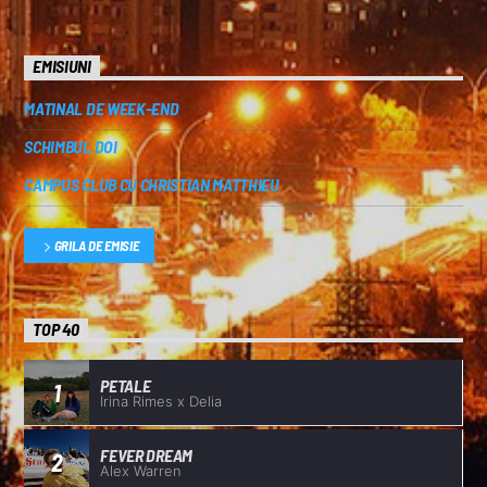
EMISIUNI
MATINAL DE WEEK-END
SCHIMBUL DOI
CAMPUS CLUB CU CHRISTIAN MATTHIEU
GRILA DE EMISIE
TOP 40
PETALE
1
Irina Rimes x Delia
FEVER DREAM
2
Alex Warren