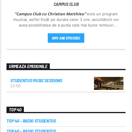
CAMPUS CLUB
”Campus Club cu Christian Matthieu”
este un program
muzical, astfel încât pe durata celor 3 ore, ascultătorii vor
avea posibilitatea de a audia cele mai bune remixuri
Christian Matthieu
mixate de
la Radio Studentus.
INFO AND EPISODES
URMEAZA EMISIUNILE
STUDENTUS MUSIC SESSIONS
22:00
TOP 40
TOP 40 – RADIO STUDENTUS
TOP 40 – RADIO STUDENTUS