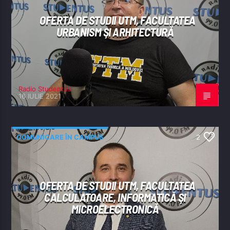
OFERTA DE STUDII UTM, FACULTATEA
URBANISM ŞI ARHITECTURĂ
Radio Studentus
16 IULIE 2021
COMUNICARE ÎN CAMPUS
2
OFERTA DE STUDII UTM, FACULTATEA
CALCULATOARE, INFORMATICĂ ŞI
MICROELECTRONICĂ