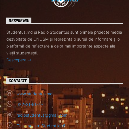
DESPRE NOI
Studentus.md și Radio Studentus sunt primele proiecte media
dezvoltate de CNOSM și reprezintă o sursă de informare și o
platformă de reflectare a celor mai importante aspecte ale
vieții studențești.
Descopera
CONTACTE
www.studentus.md
022-31-91-79
radiostudentus@gmail.com
Chisinau, str. Studentilor 5