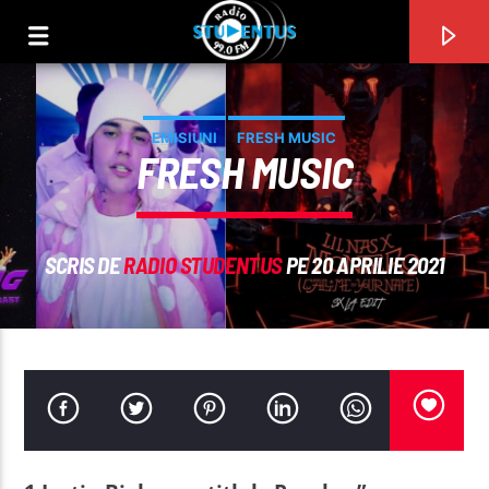
EMISIUNI
FRESH MUSIC
FRESH MUSIC
SCRIS DE
RADIO STUDENTUS
PE 20 APRILIE 2021
PIESA CURENTĂ
TITLU
ARTIST