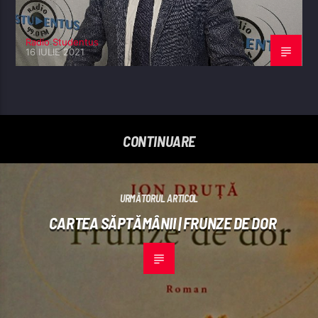
Radio Studentus
16 IULIE 2021
CONTINUARE
URMĂTORUL ARTICOL
CARTEA SĂPTĂMÂNII | FRUNZE DE DOR