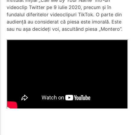
intitulat inițial
„Call Me by Your Name”
într-un
videoclip Twitter pe 9 iulie 2020, precum și în
fundalul diferitelor videoclipuri TikTok. O parte din
audiență au considerat că piesa este imorală. Este
sau nu așa decideți voi,
ascultând piesa „Montero”.