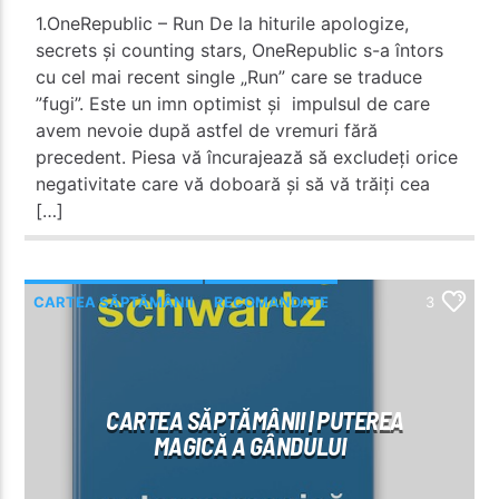
1.OneRepublic – Run De la hiturile apologize,
secrets și counting stars, OneRepublic s-a întors
cu cel mai recent single „Run” care se traduce
”fugi”. Este un imn optimist și impulsul de care
avem nevoie după astfel de vremuri fără
precedent. Piesa vă încurajează să excludeți orice
negativitate care vă doboară și să vă trăiți cea
[…]
CARTEA SĂPTĂMÂNII
RECOMANDATE
3
CARTEA SĂPTĂMÂNII | PUTEREA
MAGICĂ A GÂNDULUI