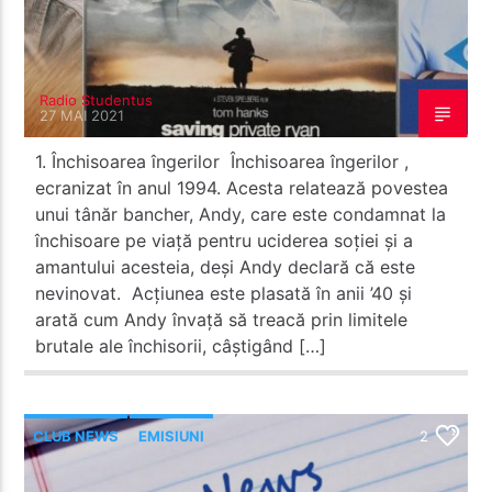
Radio Studentus
27 MAI 2021
1. Închisoarea îngerilor Închisoarea îngerilor ,
ecranizat în anul 1994. Acesta relatează povestea
unui tânăr bancher, Andy, care este condamnat la
închisoare pe viață pentru uciderea soției și a
amantului acesteia, deși Andy declară că este
nevinovat. Acțiunea este plasată în anii ’40 și
arată cum Andy învață să treacă prin limitele
brutale ale închisorii, câștigând […]
CLUB NEWS
EMISIUNI
2