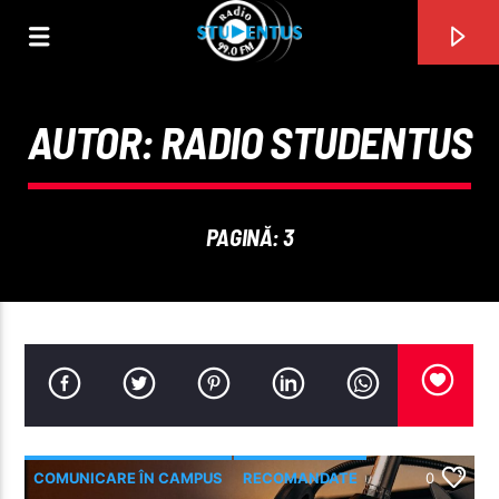
AUTOR:
RADIO STUDENTUS
PAGINĂ: 3
PIESA CURENTĂ
TITLU
COMUNICARE ÎN CAMPUS
RECOMANDATE
0
ARTIST