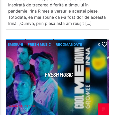
inspirată de trecerea diferită a timpului în
pandemie Irina Rimes a versurile acestei piese.
Totodată, ea mai spune că i-a fost dor de această
Irină. „Cumva, prin piesa asta am reușit […]
EMISIUNI
FRESH MUSIC
RECOMANDATE
0
FRESH MUSIC
Radio Studentus
11 MAI 2021