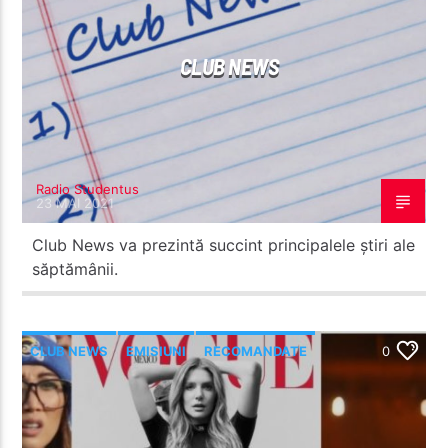
CLUB NEWS
Radio Studentus
23 MAI 2021
Club News va prezintă succint principalele știri ale
săptămânii.
CLUB NEWS
EMISIUNI
RECOMANDATE
0