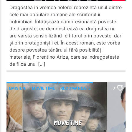
Dragostea in vremea holerei reprezinta unul dintre
cele mai populare romane ale scriitorului
columbian. Înfățișează o impresionantă poveste
de dragoste, ce demonstrează ca dragostea nu
are varsta sensibilizând cititorul prin poveste, dar
și prin protagoniștii ei. În acest roman, este vorba
despre povestea tânărului fără posibilități
materiale, Florentino Ariza, care se indragosteste
de fiica unui […]
EMISIUNI
MOVIE TIME
RECOMANDATE
0
MOVIE TIME