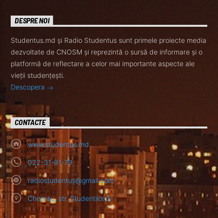
DESPRE NOI
Studentus.md și Radio Studentus sunt primele proiecte media
dezvoltate de CNOSM și reprezintă o sursă de informare și o
platformă de reflectare a celor mai importante aspecte ale
vieții studențești.
Descopera
CONTACTE
www.studentus.md
022-31-91-79
radiostudentus@gmail.com
Chisinau, str. Studentilor 5