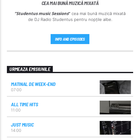
CEA MAI BUNĂ MUZICĂ MIXATĂ
”Studentus music Sessions
”
cea mai bună muzică mixată
de DJ Radio Studentus pentru nopțile albe.
INFO AND EPISODES
URMEAZA EMISIUNILE
MATINAL DE WEEK-END
07:00
ALL TIME HITS
11:00
JUST MUSIC
14:00