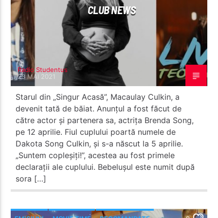
CLUB NEWS
Radio Studentus
23 MAI 2021
Starul din „Singur Acasă”, Macaulay Culkin, a
devenit tată de băiat. Anunțul a fost făcut de
către actor și partenera sa, actrița Brenda Song,
pe 12 aprilie. Fiul cuplului poartă numele de
Dakota Song Culkin, și s-a născut la 5 aprilie.
„Suntem copleșiți!”, acestea au fost primele
declarații ale cuplului. Bebelușul este numit după
sora […]