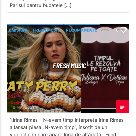
Parisul pentru bucatele […]
EMISIUNI
FRESH MUSIC
RECOMANDATE
0
FRESH MUSIC
Radio Studentus
18 MAI 2021
1.Irina Rimes – N-avem timp Interpreta Irina Rimes
a lansat piesa „N-avem timp”, însoțit de un
videoclip în care apare Irina de altădată. Fiind