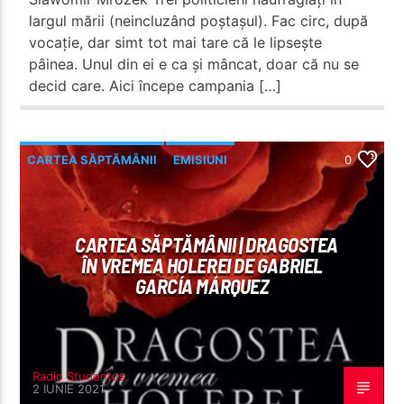
largul mării (neincluzând poștașul). Fac circ, după
vocație, dar simt tot mai tare că le lipsește
pâinea. Unul din ei e ca și mâncat, doar că nu se
decid care. Aici începe campania […]
CARTEA SĂPTĂMÂNII
EMISIUNI
0
RECOMANDATE
CARTEA SĂPTĂMÂNII | DRAGOSTEA
ÎN VREMEA HOLEREI DE GABRIEL
GARCÍA MÁRQUEZ
Radio Studentus
2 IUNIE 2021