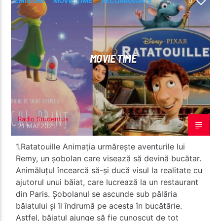
EMISIUNI
MOVIE TIME
RECOMANDATE
0
MOVIE TIME
Radio Studentus
21 MAI 2021
1.Ratatouille Animația urmărește aventurile lui
Remy, un șobolan care visează să devină bucătar.
Animăluțul încearcă să-și ducă visul la realitate cu
ajutorul unui băiat, care lucrează la un restaurant
din Paris. Șobolanul se ascunde sub pălăria
băiatului și îl îndrumă pe acesta în bucătărie.
Astfel, băiatul ajunge să fie cunoscut de tot