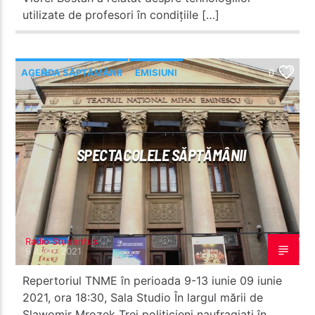
utilizate de profesori în condițiile […]
AGENDA SĂPTĂMÂNII
EMISIUNI
0
SPECTACOLELE SĂPTĂMÂNII
Radio Studentus
9 IUNIE 2021
Repertoriul TNME în perioada 9-13 iunie 09 iunie
2021, ora 18:30, Sala Studio În largul mării de
Slawomir Mrozek Trei politicieni naufragiați în