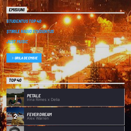
EMISIUNI
STUDENTUS TOP 40
ȘTIRILE RADIO STUDENTUS
JUST MUSIC
GRILA DE EMISIE
TOP 40
PETALE
1
Irina Rimes x Delia
FEVER DREAM
2
Alex Warren