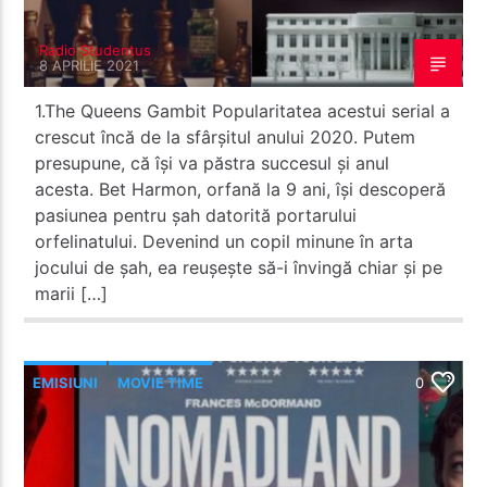
Radio Studentus
8 APRILIE 2021
1.The Queens Gambit Popularitatea acestui serial a
crescut încă de la sfârșitul anului 2020. Putem
presupune, că își va păstra succesul și anul
acesta. Bet Harmon, orfană la 9 ani, își descoperă
pasiunea pentru șah datorită portarului
orfelinatului. Devenind un copil minune în arta
jocului de șah, ea reușește să-i învingă chiar și pe
marii […]
EMISIUNI
MOVIE TIME
0