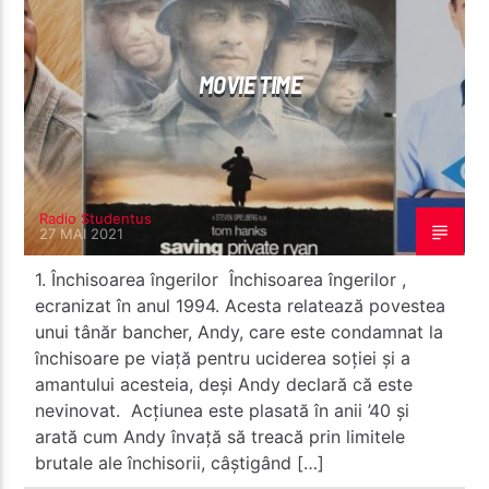
MOVIE TIME
Radio Studentus
Radio Studentus
27 MAI 2021
1. Închisoarea îngerilor Închisoarea îngerilor ,
ecranizat în anul 1994. Acesta relatează povestea
unui tânăr bancher, Andy, care este condamnat la
închisoare pe viață pentru uciderea soției și a
amantului acesteia, deși Andy declară că este
nevinovat. Acțiunea este plasată în anii ’40 și
arată cum Andy învață să treacă prin limitele
brutale ale închisorii, câștigând […]