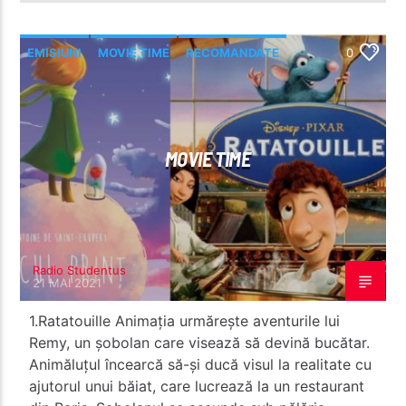
EMISIUNI
MOVIE TIME
RECOMANDATE
0
MOVIE TIME
Radio Studentus
21 MAI 2021
1.Ratatouille Animația urmărește aventurile lui
Remy, un șobolan care visează să devină bucătar.
Animăluțul încearcă să-și ducă visul la realitate cu
ajutorul unui băiat, care lucrează la un restaurant