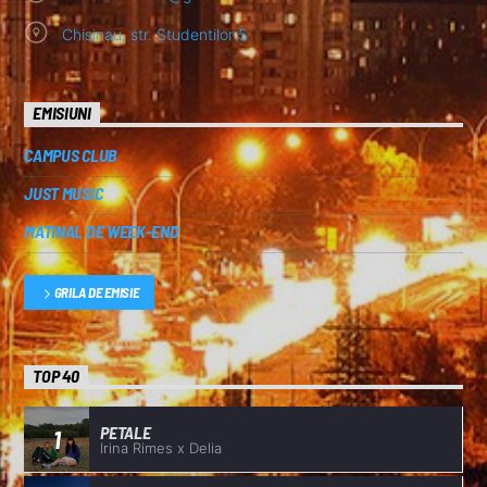
Chisinau, str. Studentilor 5
EMISIUNI
CAMPUS CLUB
JUST MUSIC
MATINAL DE WEEK-END
GRILA DE EMISIE
TOP 40
PETALE
1
Irina Rimes x Delia