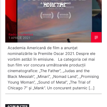
MOVIE TIME
Radio Studentus
1 APRILIE 2021
Academia Americană de film a anunţat
nominalizările la Premiile Oscar 2021. Despre ele
vorbim astăzi în emisiune. La categoria cel mai
bun film vor concura următoarele producţii
cinematografice: „The Father”, „Judas and the
Black Messiah”, „Minari”, „Nomad Land”, „Promising
Young Woman”, „Sound of Metal”, „The Trial of
Chicago 7” şi „Mank”. Un concurent puternic […]
ACUM IN ETER