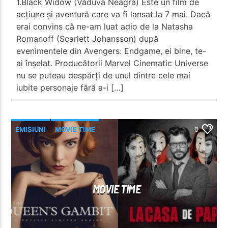
1.Black Widow (Văduva Neagră) Este un film de
acțiune și aventură care va fi lansat la 7 mai. Dacă
erai convins că ne-am luat adio de la Natasha
Romanoff (Scarlett Johansson) după
evenimentele din Avengers: Endgame, ei bine, te-
ai înșelat. Producătorii Marvel Cinematic Universe
nu se puteau despărți de unul dintre cele mai
iubite personaje fără a-i […]
EMISIUNI
MOVIE TIME
0
MOVIE TIME