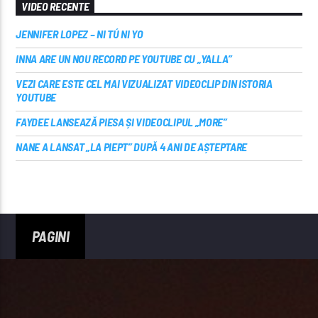
VIDEO RECENTE
JENNIFER LOPEZ – NI TÚ NI YO
INNA ARE UN NOU RECORD PE YOUTUBE CU „YALLA”
VEZI CARE ESTE CEL MAI VIZUALIZAT VIDEOCLIP DIN ISTORIA
YOUTUBE
FAYDEE LANSEAZĂ PIESA ȘI VIDEOCLIPUL „MORE”
NANE A LANSAT „LA PIEPT” DUPĂ 4 ANI DE AȘTEPTARE
PAGINI