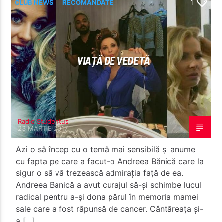
CLUB NEWS
RECOMANDATE
1
VIAȚĂ DE VEDETĂ
Radio Studentus
23 MARTIE 2017
Azi o să încep cu o temă mai sensibilă și anume
cu fapta pe care a facut-o Andreea Bănică care la
sigur o să vă trezească admirația față de ea.
Andreea Banică a avut curajul să-și schimbe lucul
radical pentru a-și dona părul în memoria mamei
sale care a fost răpunsă de cancer. Cântăreața și-
a […]