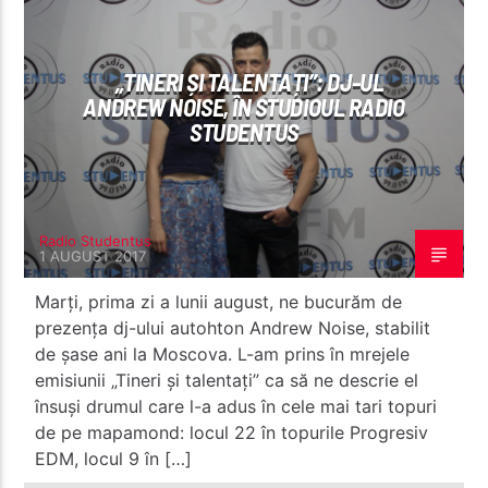
„TINERI ȘI TALENTAȚI”: DJ-UL
ANDREW NOISE, ÎN STUDIOUL RADIO
STUDENTUS
Radio Studentus
Radio Studentus
1 AUGUST 2017
Marți, prima zi a lunii august, ne bucurăm de
prezența dj-ului autohton Andrew Noise, stabilit
de șase ani la Moscova. L-am prins în mrejele
emisiunii „Tineri și talentați” ca să ne descrie el
însuși drumul care l-a adus în cele mai tari topuri
de pe mapamond: locul 22 în topurile Progresiv
EDM, locul 9 în […]