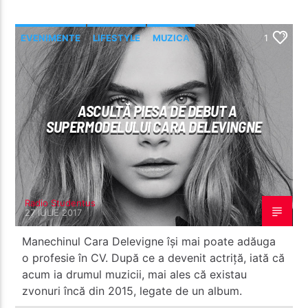
EVENIMENTE
LIFESTYLE
MUZICA
1
RECOMANDATE
ASCULTĂ PIESA DE DEBUT A
SUPERMODELULUI CARA DELEVINGNE
Radio Studentus
27 IULIE 2017
Manechinul Cara Delevigne își mai poate adăuga
o profesie în CV. După ce a devenit actriță, iată că
acum ia drumul muzicii, mai ales că existau
zvonuri încă din 2015, legate de un album.