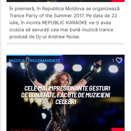
În premieră, în Republica Moldova se organizează
Trance Party of the Summer 2017. Pe data de 22
iulie, în incinta REPUBLIC KARAOKE ve-ți avea
ocazia să savurați cea mai bună muzică trance
produsă de Dj-ul Andrew Noise.
MUZICA
RECOMANDATE
1
CELE MAI IMPRESIONANTE GESTURI
DE BUNĂTATE, FĂCUTE DE MUZICIENI
CELEBRI
Radio Studentus