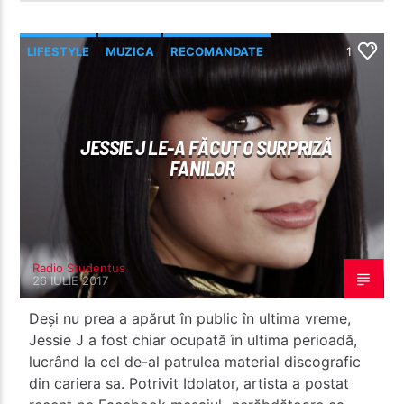
LIFESTYLE
MUZICA
RECOMANDATE
1
JESSIE J LE-A FĂCUT O SURPRIZĂ
FANILOR
Radio Studentus
26 IULIE 2017
Deși nu prea a apărut în public în ultima vreme,
Jessie J a fost chiar ocupată în ultima perioadă,
lucrând la cel de-al patrulea material discografic
din cariera sa. Potrivit Idolator, artista a postat