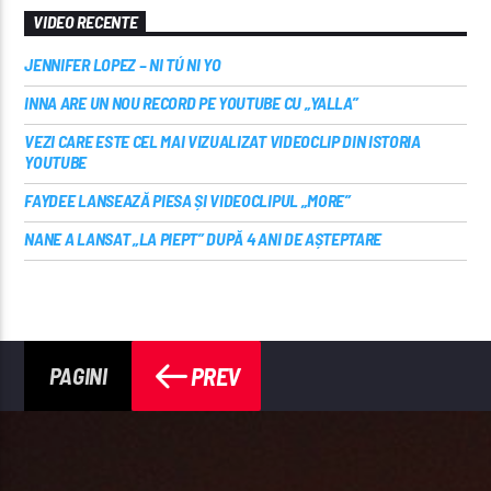
VIDEO RECENTE
JENNIFER LOPEZ – NI TÚ NI YO
INNA ARE UN NOU RECORD PE YOUTUBE CU „YALLA”
VEZI CARE ESTE CEL MAI VIZUALIZAT VIDEOCLIP DIN ISTORIA
YOUTUBE
FAYDEE LANSEAZĂ PIESA ȘI VIDEOCLIPUL „MORE”
NANE A LANSAT „LA PIEPT” DUPĂ 4 ANI DE AȘTEPTARE
PREV
PAGINI