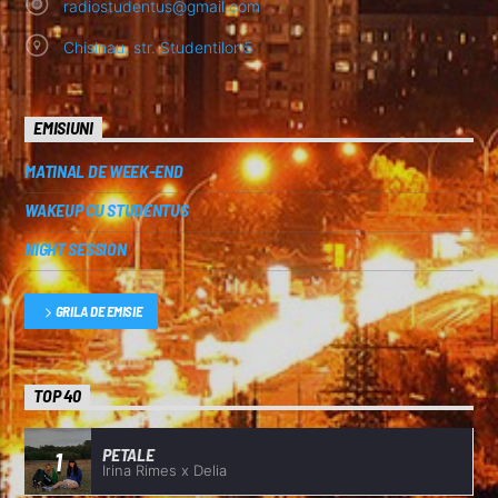
radiostudentus@gmail.com
Chisinau, str. Studentilor 5
EMISIUNI
MATINAL DE WEEK-END
WAKEUP CU STUDENTUS
NIGHT SESSION
GRILA DE EMISIE
TOP 40
PETALE
1
Irina Rimes x Delia