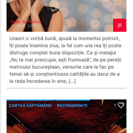
Radio Studentus
20 IULIE 2017
Uneori o vorbă bună, spusă la momentul potrivit,
îți poate însenina ziua, la fel cum una rea îți poate
distruge complet buna dispoziție. Ca și mesajul
„Nu te mai preocupa, ești frumoasă”, de pe pereții
metroului bucureștean, versurile care le fac pe
femei să-și conștientizeze calitățile au darul de a
le reda încrederea în sine, […]
CARTEA SĂPTĂMÂNII
RECOMANDATE
1