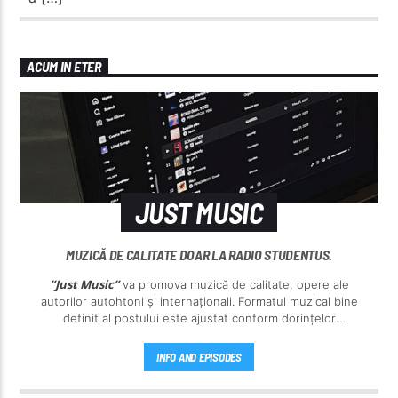
ACUM IN ETER
JUST MUSIC
MUZICĂ DE CALITATE DOAR LA RADIO STUDENTUS.
”Just Music”
va promova muzică de calitate, opere ale
autorilor autohtoni și internaționali. Formatul muzical bine
definit al postului este ajustat conform dorințelor
ascultătorilor noștri.
INFO AND EPISODES