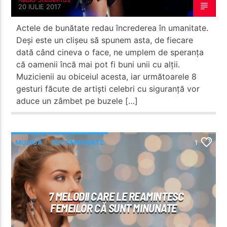
20 IULIE 2017
Actele de bunătate redau încrederea în umanitate.
Deși este un clișeu să spunem asta, de fiecare
dată când cineva o face, ne umplem de speranța
că oamenii încă mai pot fi buni unii cu alții.
Muzicienii au obiceiul acesta, iar următoarele 8
gesturi făcute de artiști celebri cu siguranță vor
aduce un zâmbet pe buzele […]
MUZICA
RECOMANDATE
1
7 MELODII CARE LE REAMINTESC
FEMEILOR CĂ SUNT MINUNATE