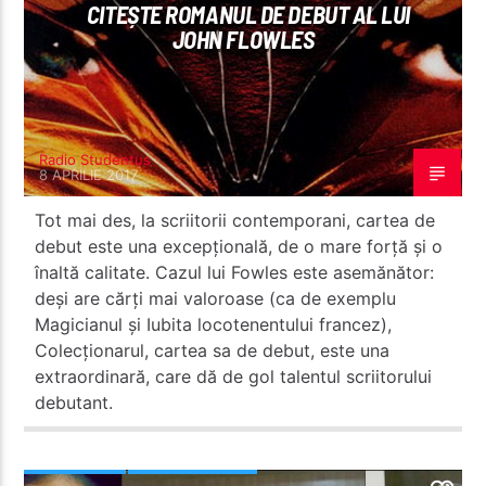
CITEȘTE ROMANUL DE DEBUT AL LUI
JOHN FLOWLES
Radio Studentus
8 APRILIE 2017
Tot mai des, la scriitorii contemporani, cartea de
debut este una excepțională, de o mare forță și o
înaltă calitate. Cazul lui Fowles este asemănător:
deși are cărți mai valoroase (ca de exemplu
Magicianul și Iubita locotenentului francez),
Colecționarul, cartea sa de debut, este una
extraordinară, care dă de gol talentul scriitorului
debutant.