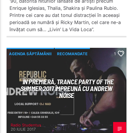
’90, datorită hiturilor lansate de artiști precum
Enrique Iglesias, Thalia, Shakira și Paulina Rubio.
Printre cei care au dat tonul distracției în aceeași
perioadă se numără și Ricky Martin, cel care ne-a
învățat cum să… „Livin’ La Vida Loca”.
AGENDA SĂPTĂMÂNII
RECOMANDATE
1
ÎN PREMIERĂ, TRANCE PARTY OF THE
SUMMER 2017 ÎMPREUNĂ CU ANDREW
NOISE
Radio Studentus
20 IULIE 2017