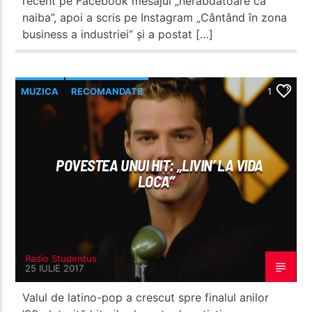
recent pe Facebook mesajul „nerăbdătoare ca
naiba”, apoi a scris pe Instagram „Cântând în zona
business a industriei” și a postat […]
MUZICA
RECOMANDATE
1
POVESTEA UNUI HIT: „LIVIN’ LA VIDA
LOCA”
Radio Studentus
25 IULIE 2017
Valul de latino-pop a crescut spre finalul anilor