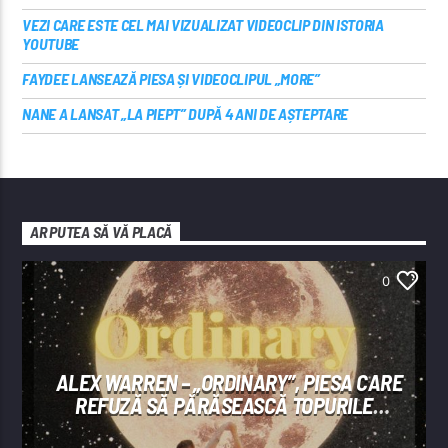
VEZI CARE ESTE CEL MAI VIZUALIZAT VIDEOCLIP DIN ISTORIA
YOUTUBE
FAYDEE LANSEAZĂ PIESA ȘI VIDEOCLIPUL „MORE”
NANE A LANSAT „LA PIEPT” DUPĂ 4 ANI DE AȘTEPTARE
AR PUTEA SĂ VĂ PLACĂ
0
ALEX WARREN – „ORDINARY”, PIESA CARE
REFUZĂ SĂ PĂRĂSEASCĂ TOPURILE
INTERNAȚIONALE