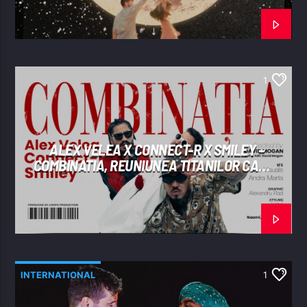
1
ALEX VELEA X CONNECT-R X SMILEY –
COMBINATIA, REUNIUNEA TITANILOR CARE
A „SPART” INTERNETUL
INTERNATIONAL
1