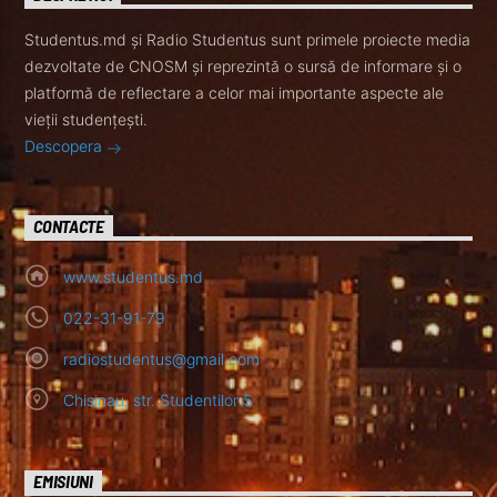
Studentus.md și Radio Studentus sunt primele proiecte media
dezvoltate de CNOSM și reprezintă o sursă de informare și o
platformă de reflectare a celor mai importante aspecte ale
vieții studențești.
Descopera
CONTACTE
www.studentus.md
022-31-91-79
radiostudentus@gmail.com
Chisinau, str. Studentilor 5
EMISIUNI