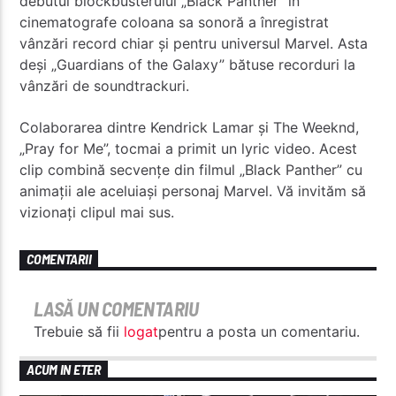
debutul blockbusterului „Black Panther” în
cinematografe coloana sa sonoră a înregistrat
vânzări record chiar şi pentru universul Marvel. Asta
deşi „Guardians of the Galaxy” bătuse recorduri la
vânzări de soundtrackuri.
Colaborarea dintre Kendrick Lamar şi The Weeknd,
„Pray for Me”, tocmai a primit un lyric video. Acest
clip combină secvenţe din filmul „Black Panther” cu
animaţii ale aceluiaşi personaj Marvel. Vă invităm să
vizionaţi clipul mai sus.
COMENTARII
LASĂ UN COMENTARIU
Trebuie să fii
logat
pentru a posta un comentariu.
ACUM IN ETER