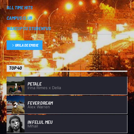
ALL TIME HITS
CAMPUS CLUB
WAKEUP CU STUDENTUS
GRILA DE EMISIE
TOP 40
PETALE
1
Irina Rimes x Delia
FEVER DREAM
2
Alex Warren
IN FELUL MEU
3
Mihail