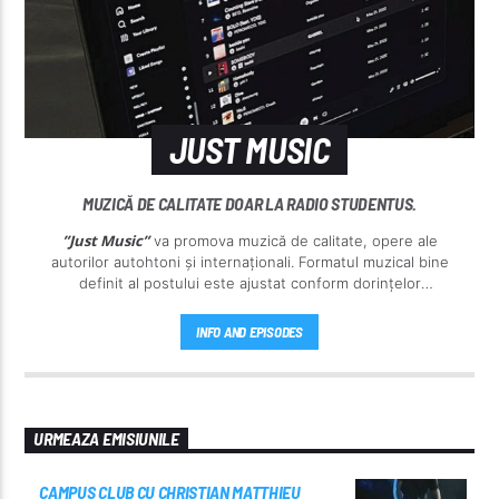
JUST MUSIC
MUZICĂ DE CALITATE DOAR LA RADIO STUDENTUS.
”Just Music”
va promova muzică de calitate, opere ale
autorilor autohtoni și internaționali. Formatul muzical bine
definit al postului este ajustat conform dorințelor
ascultătorilor noștri.
INFO AND EPISODES
URMEAZA EMISIUNILE
CAMPUS CLUB CU CHRISTIAN MATTHIEU