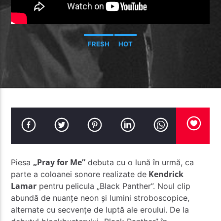
FRESH
HOT
Radio Studentus
„Pray for Me”
Piesa
debuta cu o lună în urmă, ca
Kendrick
parte a coloanei sonore realizate de
Lamar
pentru pelicula „Black Panther”. Noul clip
abundă de nuanţe neon şi lumini stroboscopice,
alternate cu secvenţe de luptă ale eroului. De la