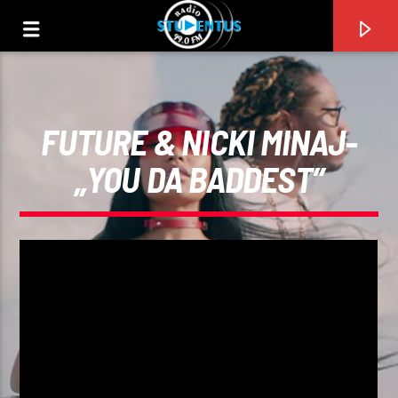
FUTURE & NICKI MINAJ-
„YOU DA BADDEST”
PIESA CURENTĂ
TITLU
ARTIST