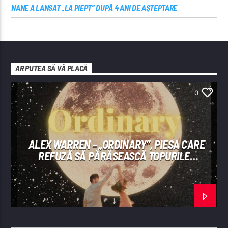
NANE A LANSAT „LA PIEPT” DUPĂ 4 ANI DE AȘTEPTARE
AR PUTEA SĂ VĂ PLACĂ
0
ALEX WARREN – „ORDINARY”, PIESA CARE
REFUZĂ SĂ PĂRĂSEASCĂ TOPURILE
INTERNAȚIONALE