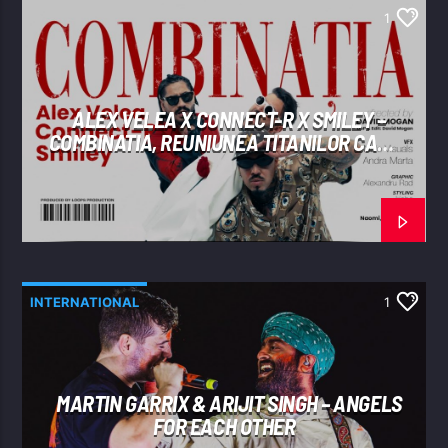
1
ALEX VELEA X CONNECT-R X SMILEY –
COMBINATIA, REUNIUNEA TITANILOR CARE
A „SPART” INTERNETUL
INTERNATIONAL
1
MARTIN GARRIX & ARIJIT SINGH – ANGELS
FOR EACH OTHER