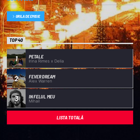
GRILA DE EMISIE
TOP 40
PETALE
1
Irina Rimes x Delia
FEVER DREAM
2
Alex Warren
IN FELUL MEU
3
Mihail
LISTA TOTALĂ