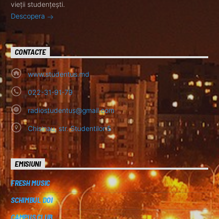
vieții studențești.
Descopera
CONTACTE
www.studentus.md
022-31-91-79
radiostudentus@gmail.com
Chisinau, str. Studentilor 5
EMISIUNI
FRESH MUSIC
SCHIMBUL DOI
CAMPUS CLUB