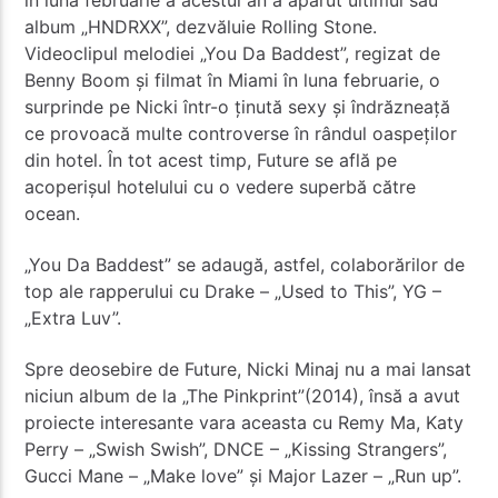
album „HNDRXX”, dezvăluie Rolling Stone.
Videoclipul melodiei „You Da Baddest”, regizat de
Benny Boom și filmat în Miami în luna februarie, o
surprinde pe Nicki într-o ținută sexy și îndrăzneață
ce provoacă multe controverse în rândul oaspeților
din hotel. În tot acest timp, Future se află pe
acoperișul hotelului cu o vedere superbă către
ocean.
„You Da Baddest” se adaugă, astfel, colaborărilor de
top ale rapperului cu Drake – „Used to This”, YG –
„Extra Luv”.
Spre deosebire de Future, Nicki Minaj nu a mai lansat
niciun album de la „The Pinkprint”(2014), însă a avut
proiecte interesante vara aceasta cu Remy Ma, Katy
Perry – „Swish Swish”, DNCE – „Kissing Strangers”,
Gucci Mane – „Make love” și Major Lazer – „Run up”.