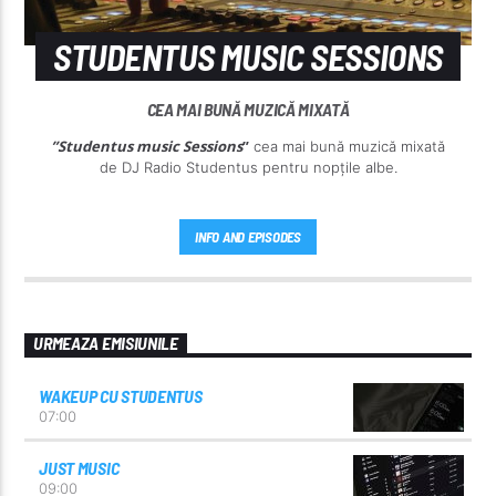
STUDENTUS MUSIC SESSIONS
CEA MAI BUNĂ MUZICĂ MIXATĂ
”Studentus music Sessions
”
cea mai bună muzică mixată
de DJ Radio Studentus pentru nopțile albe.
INFO AND EPISODES
URMEAZA EMISIUNILE
WAKEUP CU STUDENTUS
07:00
JUST MUSIC
09:00