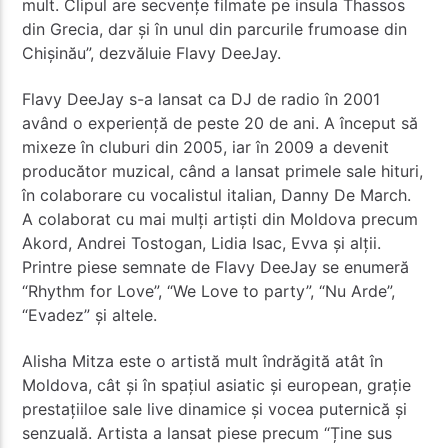
mult. Clipul are secvențe filmate pe insula Thassos
din Grecia, dar și în unul din parcurile frumoase din
Chișinău”, dezvăluie Flavy DeeJay.
Flavy DeeJay s-a lansat ca DJ de radio în 2001
având o experiență de peste 20 de ani. A început să
mixeze în cluburi din 2005, iar în 2009 a devenit
producător muzical, când a lansat primele sale hituri,
în colaborare cu vocalistul italian, Danny De March.
A colaborat cu mai mulți artiști din Moldova precum
Akord, Andrei Tostogan, Lidia Isac, Evva și alții.
Printre piese semnate de Flavy DeeJay se enumeră
“Rhythm for Love”, “We Love to party”, “Nu Arde”,
“Evadez” și altele.
Alisha Mitza este o artistă mult îndrăgită atât în
Moldova, cât și în spațiul asiatic și european, grație
prestațiiloe sale live dinamice și vocea puternică și
senzuală. Artista a lansat piese precum “Ține sus