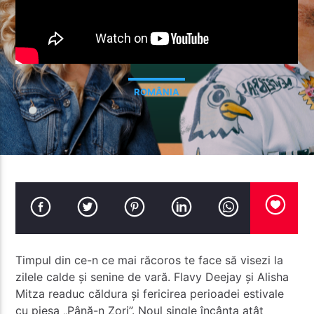
ROMÂNIA
Radio Studentus
Timpul din ce-n ce mai răcoros te face să visezi la
zilele calde și senine de vară. Flavy Deejay și Alisha
Mitza readuc căldura și fericirea perioadei estivale
cu piesa „Până-n Zori”. Noul single încânta atât