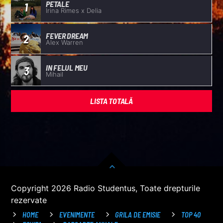
PETALE
1
Irina Rimes x Delia
FEVER DREAM
2
Alex Warren
IN FELUL MEU
3
Mihail
LISTA TOTALĂ
Copyright 2026 Radio Studentus, Toate drepturile
rezervate
HOME
EVENIMENTE
GRILA DE EMISIE
TOP 40