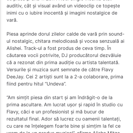
auditiv, cât și visual având un videoclip ce topește
inimi cu o iubire inocentă și imagini nostalgice de
vară.
Piesa aprinde dorul zilelor calde de vară prin sound-
ul nostalgic, chitara melodioasă și vocea senzuală ai
Alishei. Track-ul a fost produs de ceva timp. În
căutarea vocii potrivite, DJ producătorul dezvăluie
că a rezonat din prima audiție cu artista talentată.
Versurile și muzica sunt semnate de către Flavy
DeeJay. Cei 2 artiști sunt la a 2-a colaborare, prima
fiind pentru hitul “Undeva”.
“Am simțit piesa din start și am îndrăgit-o de la
prima ascultare. Am lucrat ușor și rapid în studio cu
Flavy, căci e un profesionist şi mă bucur de
rezultatul final. Ador să lucrez cu oamenii talentați,
cu care ne înțelegem foarte bine şi simțim la fel ce
vrem de la un produs muzical”, afirma Alisha Mitza