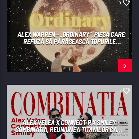
0
ALEX WARREN – „ORDINARY”, PIESA CARE
REFUZĂ SĂ PĂRĂSEASCĂ TOPURILE
INTERNAȚIONALE
1
ALEX VELEA X CONNECT-R X SMILEY –
COMBINATIA, REUNIUNEA TITANILOR CARE
A „SPART” INTERNETUL