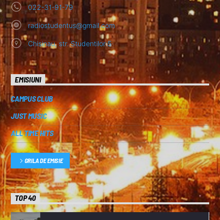
022-31-91-79
radiostudentus@gmail.com
Chisinau, str. Studentilor 5
EMISIUNI
CAMPUS CLUB
JUST MUSIC
ALL TIME HITS
GRILA DE EMISIE
TOP 40