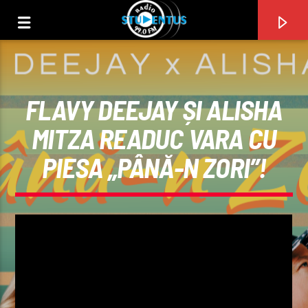
FLAVY DEEJAY ȘI ALISHA
MITZA READUC VARA CU
PIESA „PÂNĂ-N ZORI”!
PIESA CURENTĂ
TITLU
ARTIST