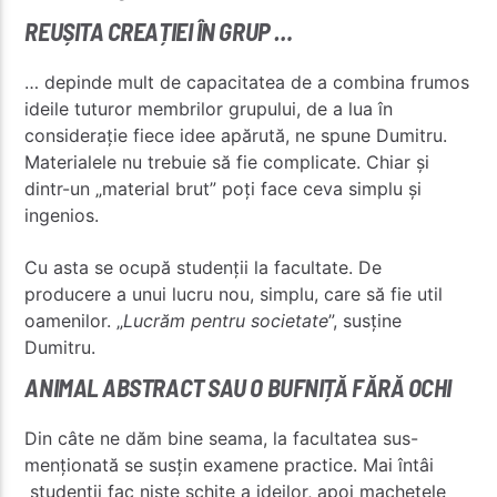
REUȘITA CREAȚIEI ÎN GRUP …
… depinde mult de capacitatea de a combina frumos
ideile tuturor membrilor grupului, de a lua în
considerație fiece idee apărută, ne spune Dumitru.
Materialele nu trebuie să fie complicate. Chiar și
dintr-un „material brut” poți face ceva simplu și
ingenios.
Cu asta se ocupă studenții la facultate. De
producere a unui lucru nou, simplu, care să fie util
oamenilor. „
Lucrăm pentru societate
”, susține
Dumitru.
ANIMAL ABSTRACT SAU O BUFNIȚĂ FĂRĂ OCHI
Din câte ne dăm bine seama, la facultatea sus-
menționată se susțin examene practice. Mai întâi
studenții fac niște schițe a ideilor, apoi machetele