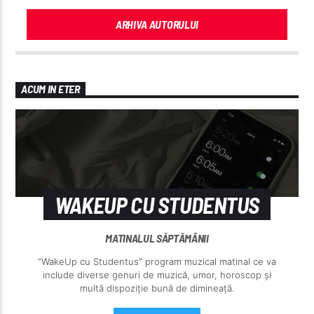
ARHIVA AUTORULUI
ACUM IN ETER
WAKEUP CU STUDENTUS
MATINALUL SĂPTĂMÂNII
”WakeUp cu Studentus” program muzical matinal ce va
include diverse genuri de muzică, umor, horoscop și
multă dispoziție bună de dimineață.