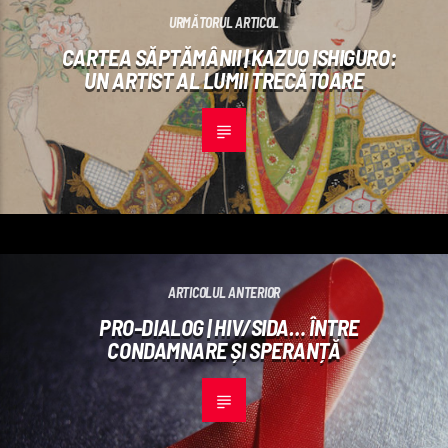
URMĂTORUL ARTICOL
CARTEA SĂPTĂMÂNII | KAZUO ISHIGURO:
UN ARTIST AL LUMII TRECĂTOARE
ARTICOLUL ANTERIOR
PRO-DIALOG | HIV/SIDA… ÎNTRE
CONDAMNARE ȘI SPERANȚĂ