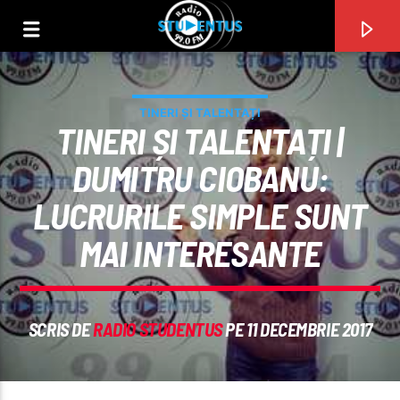
TINERI ȘI TALENTAȚI
TINERI ȘI TALENTAȚI |
DUMITRU CIOBANU:
LUCRURILE SIMPLE SUNT
MAI INTERESANTE
SCRIS DE
RADIO STUDENTUS
PE 11 DECEMBRIE 2017
PIESA CURENTĂ
TITLU
ARTIST