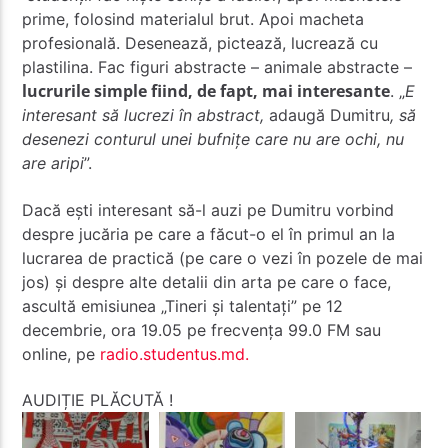
prime, folosind materialul brut. Apoi macheta
profesională. Desenează, pictează, lucrează cu
plastilina. Fac figuri abstracte – animale abstracte –
lucrurile simple fiind, de fapt, mai interesante
. „
E
interesant să lucrezi în abstract,
adaugă Dumitru
, să
desenezi conturul unei bufnițe care nu are ochi, nu
are aripi
”.
Dacă ești interesant să-l auzi pe Dumitru vorbind
despre jucăria pe care a făcut-o el în primul an la
lucrarea de practică (pe care o vezi în pozele de mai
jos) și despre alte detalii din arta pe care o face,
ascultă emisiunea „Tineri și talentați” pe 12
decembrie, ora 19.05 pe frecvența 99.0 FM sau
online, pe
radio.studentus.md.
AUDIȚIE PLĂCUTĂ !