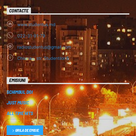
CONTACTE
www.studentus.md
022-31-91-79
radiostudentus@gmail.com
Chisinau, str. Studentilor 5
EMISIUNI
SCHIMBUL DOI
JUST MUSIC
ALL TIME HITS
GRILA DE EMISIE