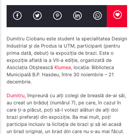
Dumitru Ciobanu este student la specialitatea Design
Radio Studentus
Industrial și de Produs la UTM, participant (pentru
prima dată, debut) la expoziția de brazi. Este o
expoziție aflată la a VII-a ediție, organizată de
Asociația Obștească
Klumea
, locația: Biblioteca
Municipală B.P. Hasdeu, între 30 noiembrie – 21
decembrie.
Dumitru
, împreună cu alți colegi de breaslă de-ai săi,
au creat un brăduț (numărul 7), pe care, în cazul în
care ți-a plăcut, poți să-l votezi alături de alți doi
brazi preferați din expoziție. Ba mai mult, poți
participa inclusiv la licitația de brazi și să iei acasă
un brad original, un brad din care nu s-au mai făcut.