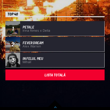
TOP 40
PETALE
1
Irina Rimes x Delia
FEVER DREAM
2
Alex Warren
IN FELUL MEU
3
Mihail
LISTA TOTALĂ