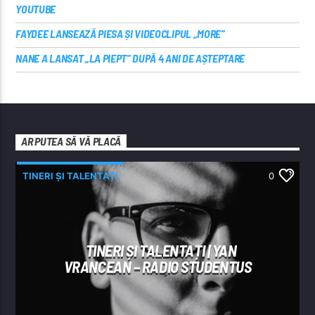
YOUTUBE
FAYDEE LANSEAZĂ PIESA ȘI VIDEOCLIPUL „MORE”
NANE A LANSAT „LA PIEPT” DUPĂ 4 ANI DE AȘTEPTARE
AR PUTEA SĂ VĂ PLACĂ
TINERI ȘI TALENTAȚI
0
TINERI ȘI TALENTAȚI | YAN
VRANCEAN – RADIO STUDENTUS