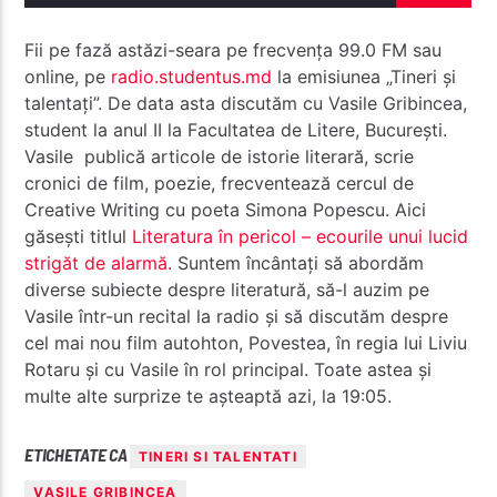
Fii pe fază astăzi-seara pe frecvența 99.0 FM sau
online, pe
radio.studentus.md
la emisiunea „Tineri și
talentați”. De data asta discutăm cu Vasile Gribincea,
student la anul II la Facultatea de Litere, București.
Radio Studentus
Vasile publică articole de istorie literară, scrie
cronici de film, poezie, frecventează cercul de
Creative Writing cu poeta Simona Popescu. Aici
găsești titlul
Literatura în pericol – ecourile unui lucid
strigăt de alarmă.
Suntem încântați să abordăm
diverse subiecte despre literatură, să-l auzim pe
Vasile într-un recital la radio și să discutăm despre
cel mai nou film autohton, Povestea, în regia lui Liviu
Rotaru și cu Vasile în rol principal. Toate astea și
multe alte surprize te așteaptă azi, la 19:05.
ETICHETATE CA
TINERI SI TALENTATI
VASILE GRIBINCEA