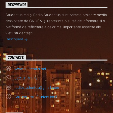
DESPRE NOI
Studentus.md și Radio Studentus sunt primele proiecte media
dezvoltate de CNOSM și reprezintă o sursă de informare și o
platformă de reflectare a celor mai importante aspecte ale
vieții studențești.
Descopera
CONTACTE
www.studentus.md
022-31-91-79
radiostudentus@gmail.com
Chisinau, str. Studentilor 5