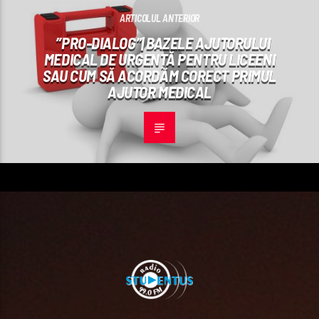
ARTICOLUL ANTERIOR
”PRO-DIALOG”| BAZELE AJUTORULUI
MEDICAL DE URGENȚĂ PENTRU LICEENI
SAU CUM SĂ ACORDĂM CORECT PRIMUL
AJUTOR MEDICAL