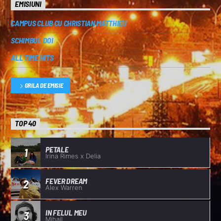
EMISIUNI
CAMPUS CLUB CU CHRISTIAN MATTHIEU
SCHIMBUL DOI
ALL TIME HITS
GRILA DE EMISIE
TOP 40
PETALE
1
Irina Rimes x Delia
FEVER DREAM
2
Alex Warren
IN FELUL MEU
3
Mihail