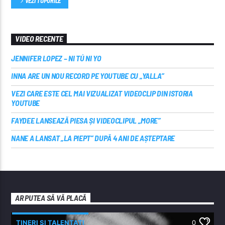
VEZI TOPURILE
VIDEO RECENTE
JENNIFER LOPEZ – NI TÚ NI YO
INNA ARE UN NOU RECORD PE YOUTUBE CU „YALLA”
VEZI CARE ESTE CEL MAI VIZUALIZAT VIDEOCLIP DIN ISTORIA
YOUTUBE
FAYDEE LANSEAZĂ PIESA ȘI VIDEOCLIPUL „MORE”
NANE A LANSAT „LA PIEPT” DUPĂ 4 ANI DE AȘTEPTARE
AR PUTEA SĂ VĂ PLACĂ
TINERI ȘI TALENTAȚI
0