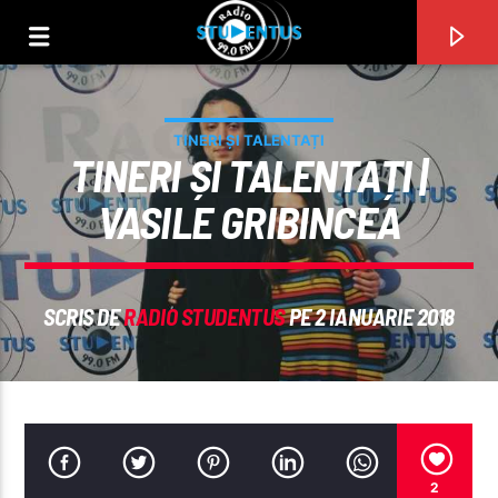
TINERI ȘI TALENTAȚI
TINERI ȘI TALENTAȚI |
VASILE GRIBINCEA
SCRIS DE
RADIO STUDENTUS
PE 2 IANUARIE 2018
PIESA CURENTĂ
TITLU
ARTIST
2