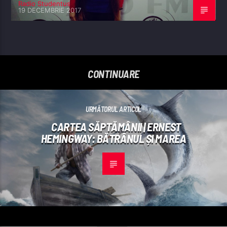
Radio Studentus
19 DECEMBRIE 2017
CONTINUARE
URMĂTORUL ARTICOL
CARTEA SĂPTĂMÂNII | ERNEST
HEMINGWAY: BĂTRÂNUL ȘI MAREA