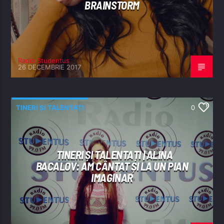
BRAINSTORM
Radio Studentus
26 DECEMBRIE 2017
TINERI ȘI TALENTAȚI
0
TINERI ȘI TALENTAȚI | ALINA
BACALOV: AM CÂNTAT ȘI LA UN PIAN
IMAGINAR