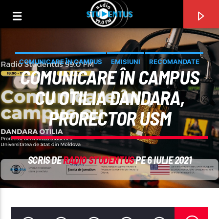
COMUNICARE ÎN CAMPUS
EMISIUNI
RECOMANDATE
COMUNICARE ÎN CAMPUS
CU OTILIA DANDARA,
PRORECTOR USM
SCRIS DE
RADIO STUDENTUS
PE 6 IULIE 2021
PIESA CURENTĂ
TITLU
ARTIST