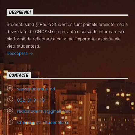
DESPRE NOI
Studentus.md și Radio Studentus sunt primele proiecte media
dezvoltate de CNOSM și reprezintă o sursă de informare și o
platformă de reflectare a celor mai importante aspecte ale
vieții studențești.
Descopera
CONTACTE
www.studentus.md
022-31-91-79
radiostudentus@gmail.com
Chisinau, str. Studentilor 5