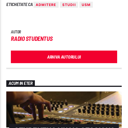
ETICHETATE CA
ADMITERE
STUDII
USM
AUTOR
RADIO STUDENTUS
ARHIVA AUTORULUI
ACUM IN ETER