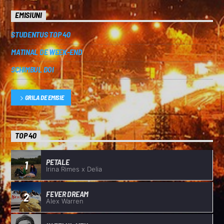
EMISIUNI
STUDENTUS TOP 40
MATINAL DE WEEK-END
SCHIMBUL DOI
GRILA DE EMISIE
TOP 40
PETALE
1
Irina Rimes x Delia
FEVER DREAM
2
Alex Warren