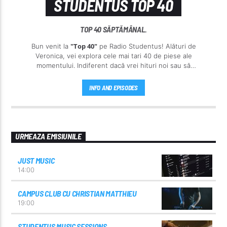
STUDENTUS TOP 40
TOP 40 SĂPTĂMÂNAL.
"Top 40"
Bun venit la
pe Radio Studentus! Alături de
Veronica, vei explora cele mai tari 40 de piese ale
momentului. Indiferent dacă vrei hituri noi sau să
redescoperi cântecele preferate, "Top 40" te ține la
curent cu tot ce e în trend în lumea muzicii. Așa că,
INFO AND EPISODES
pregătește-te să te distrezi și să te lași dus de valul
muzicii pe Radio Studentus!
URMEAZA EMISIUNILE
JUST MUSIC
14:00
CAMPUS CLUB CU CHRISTIAN MATTHIEU
19:00
STUDENTUS MUSIC SESSIONS