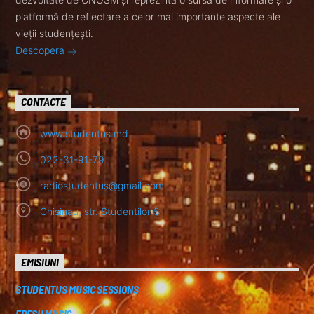
platformă de reflectare a celor mai importante aspecte ale
vieții studențești.
Descopera
CONTACTE
www.studentus.md
022-31-91-79
radiostudentus@gmail.com
Chisinau, str. Studentilor 5
EMISIUNI
STUDENTUS MUSIC SESSIONS
FRESH MUSIC