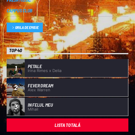
CAMPUS CLUB
GRILA DE EMISIE
TOP 40
PETALE
1
Irina Rimes x Delia
FEVER DREAM
2
Alex Warren
IN FELUL MEU
3
Mihail
LISTA TOTALĂ