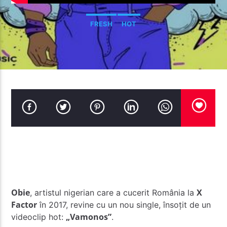
FRESH
HOT
Radio Studentus
Obie
X
, artistul nigerian care a cucerit România la
Factor
în 2017, revine cu un nou single, însoțit de un
„Vamonos”
videoclip hot:
.