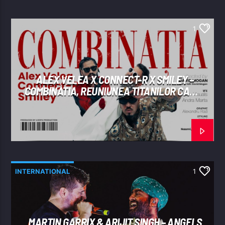
1
ALEX VELEA X CONNECT-R X SMILEY –
COMBINATIA, REUNIUNEA TITANILOR CARE
A „SPART” INTERNETUL
INTERNATIONAL
1
MARTIN GARRIX & ARIJIT SINGH – ANGELS