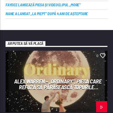
FAYDEE LANSEAZĂ PIESA ȘI VIDEOCLIPUL „MORE”
NANE A LANSAT „LA PIEPT” DUPĂ 4 ANI DE AȘTEPTARE
AR PUTEA SĂ VĂ PLACĂ
0
ALEX WARREN – „ORDINARY”, PIESA CARE
REFUZĂ SĂ PĂRĂSEASCĂ TOPURILE
INTERNAȚIONALE