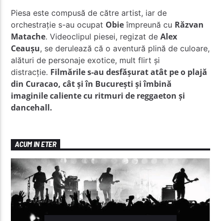
Piesa este compusă de către artist, iar de
Obie
Răzvan
orchestrație s-au ocupat
împreună cu
Matache
Alex
. Videoclipul piesei, regizat de
Ceaușu
, se derulează că o aventură plină de culoare,
alături de personaje exotice, mult flirt și
Filmările s-au desfășurat atât pe o plajă
distracție.
din Curacao, cât și în București și îmbină
imaginile caliente cu ritmuri de reggaeton și
dancehall.
ACUM IN ETER