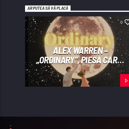
AR PUTEA SĂ VĂ PLACĂ
0
ALEX WARREN –
„ORDINARY”, PIESA CARE
REFUZĂ SĂ PĂRĂSEASCĂ
TOPURILE INTERNAȚIONALE