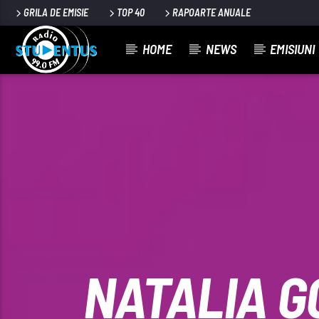
GRILA DE EMISIE
TOP 40
RAPOARTE ANUALE
HOME
NEWS
EMISIUNI
PIESA CURENTĂ
TITLU
ARTIST
NATALIA G