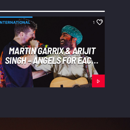
INTERNATIONAL
1
MARTIN GARRIX & ARIJIT
SINGH – ANGELS FOR EACH
OTHER