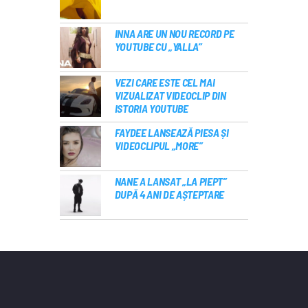
INNA ARE UN NOU RECORD PE
YOUTUBE CU „YALLA”
VEZI CARE ESTE CEL MAI
VIZUALIZAT VIDEOCLIP DIN
ISTORIA YOUTUBE
FAYDEE LANSEAZĂ PIESA ȘI
VIDEOCLIPUL „MORE”
NANE A LANSAT „LA PIEPT”
DUPĂ 4 ANI DE AȘTEPTARE