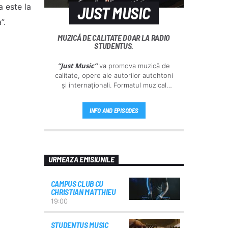
 este la
JUST MUSIC
”.
MUZICĂ DE CALITATE DOAR LA RADIO
STUDENTUS.
”Just Music”
va promova muzică de
calitate, opere ale autorilor autohtoni
și internaționali. Formatul muzical
bine definit al postului este ajustat
conform dorințelor ascultătorilor
INFO AND EPISODES
noștri.
URMEAZA EMISIUNILE
CAMPUS CLUB CU
CHRISTIAN MATTHIEU
19:00
STUDENTUS MUSIC