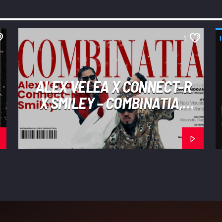
1
ALEX VELEA X CONNECT-R
X SMILEY – COMBINATIA,
REUNIUNEA TITANILOR
CARE A „SPART”
INTERNETUL