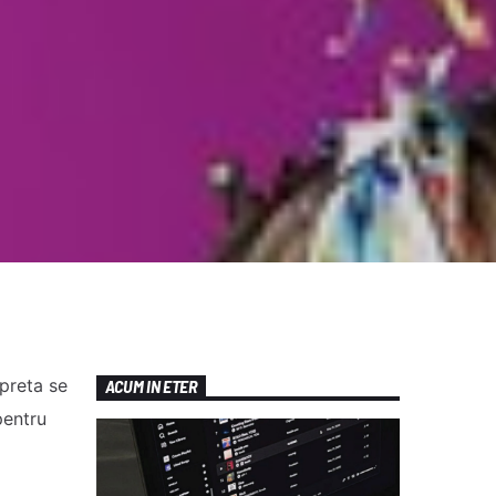
rpreta se
ACUM IN ETER
pentru