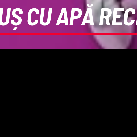
DUȘ CU APĂ REC