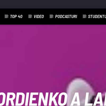
TOP 40
VIDEO
PODCASTURI
STUDENT
EMISIUNEA CURENTĂ
JUST MUSIC
14:00
19:00
ORDIENKO A L