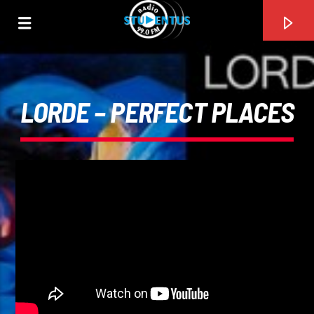
LORDE – PERFECT PLACES
PIESA CURENTĂ
TITLU
ARTIST