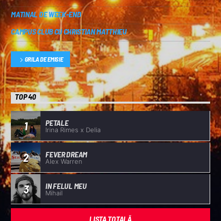
MATINAL DE WEEK-END
CAMPUS CLUB CU CHRISTIAN MATTHIEU
GRILA DE EMISIE
TOP 40
PETALE
1
Irina Rimes x Delia
FEVER DREAM
2
Alex Warren
IN FELUL MEU
3
Mihail
LISTA TOTALĂ