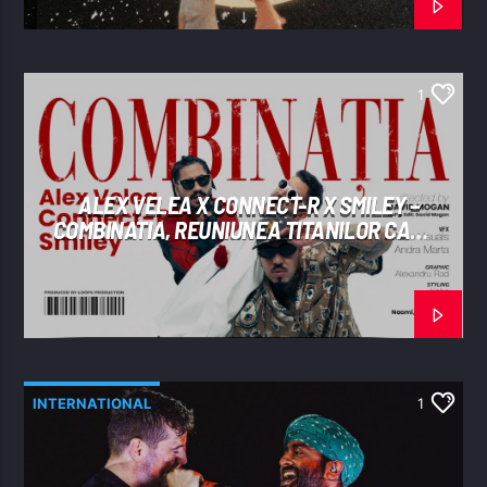
1
ALEX VELEA X CONNECT-R X SMILEY –
COMBINATIA, REUNIUNEA TITANILOR CARE
A „SPART” INTERNETUL
INTERNATIONAL
1