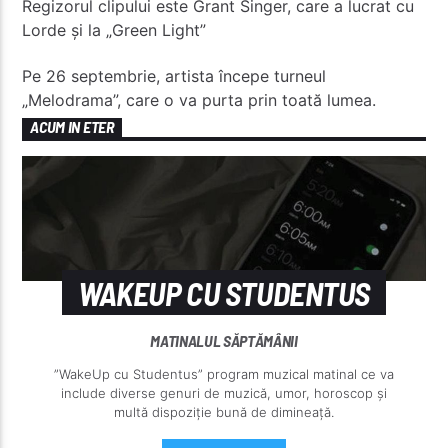
Regizorul clipului este Grant Singer, care a lucrat cu
Lorde și la „Green Light”
Pe 26 septembrie, artista începe turneul
„Melodrama”, care o va purta prin toată lumea.
ACUM IN ETER
WAKEUP CU STUDENTUS
MATINALUL SĂPTĂMÂNII
”WakeUp cu Studentus” program muzical matinal ce va
include diverse genuri de muzică, umor, horoscop și
multă dispoziție bună de dimineață.