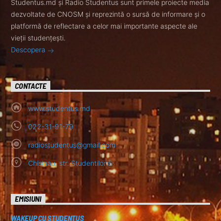
Studentus.md și Radio Studentus sunt primele proiecte media
dezvoltate de CNOSM și reprezintă o sursă de informare și o
platformă de reflectare a celor mai importante aspecte ale
vieții studențești.
Descopera
CONTACTE
www.studentus.md
022-31-91-79
radiostudentus@gmail.com
Chisinau, str. Studentilor 5
EMISIUNI
WAKEUP CU STUDENTUS