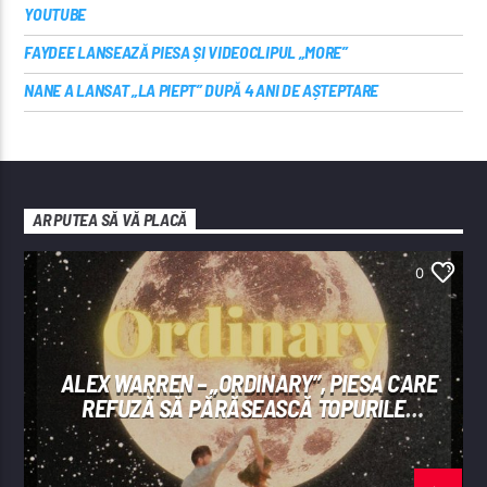
YOUTUBE
FAYDEE LANSEAZĂ PIESA ȘI VIDEOCLIPUL „MORE”
NANE A LANSAT „LA PIEPT” DUPĂ 4 ANI DE AȘTEPTARE
AR PUTEA SĂ VĂ PLACĂ
0
ALEX WARREN – „ORDINARY”, PIESA CARE
REFUZĂ SĂ PĂRĂSEASCĂ TOPURILE
INTERNAȚIONALE