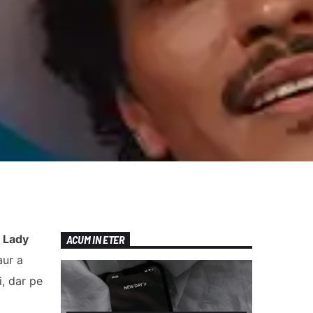
.
Lady
ACUM IN ETER
aur a
i, dar pe