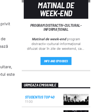
MATINAL DE
WEEK-END
privit
PROGRAM DISTRACTIV-CULTURAL-
INFORMAȚIONAL
 de
Matinal de week-end
program
distractiv-cultural-informațional
tează
difuzat doar în zile de weekend, care
își propune să creeze bună dispoziție
în casele și sufletele
INFO AND EPISODES
radioascultătorilor prin informația
ultare,
utilă și interesantă.
otul este
URMEAZA EMISIUNILE
STUDENTUS TOP 40
11:00