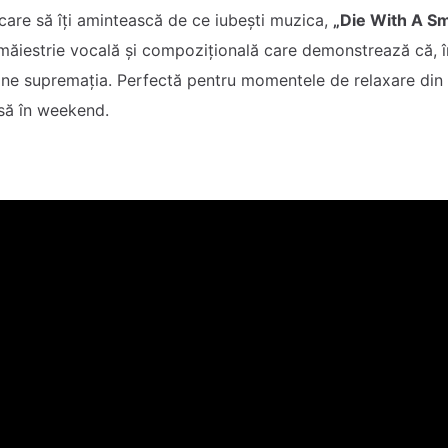
 care să îți amintească de ce iubești muzica,
„Die With A Sm
măiestrie vocală și compozițională care demonstrează că, î
eține supremația. Perfectă pentru momentele de relaxare din
asă în weekend.