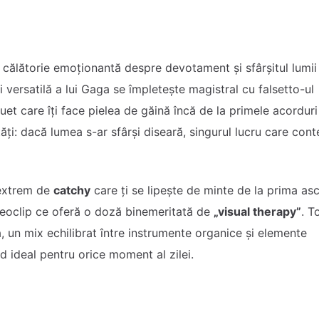
 călătorie emoționantă despre devotament și sfârșitul lumii 
și versatilă a lui Gaga se împletește magistral cu falsetto-ul
uet care îți face pielea de găină încă de la primele acorduri
tăți: dacă lumea s-ar sfârși diseară, singurul lucru care con
 extrem de
catchy
care ți se lipește de minte de la prima asc
deoclip ce oferă o doză binemeritată de
„visual therapy”
. T
, un mix echilibrat între instrumente organice și elemente
d ideal pentru orice moment al zilei.