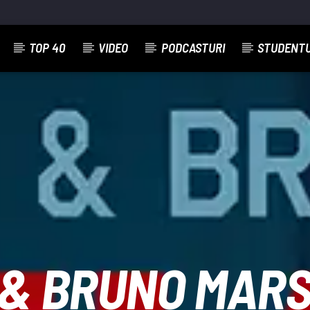
TOP 40
VIDEO
PODCASTURI
STUDENT
EMISIUNEA CURENTĂ
MATINAL DE WEEK-END
07:00
11:00
& BRUNO MARS 