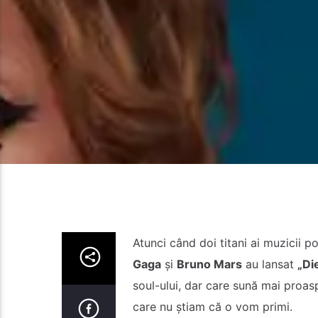
Atunci când doi titani ai muzicii po
Gaga
și
Bruno Mars
au lansat
„Di
soul-ului, dar care sună mai proas
care nu știam că o vom primi.