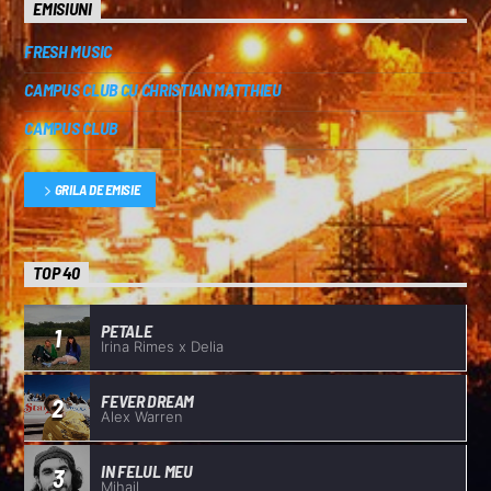
EMISIUNI
FRESH MUSIC
CAMPUS CLUB CU CHRISTIAN MATTHIEU
CAMPUS CLUB
GRILA DE EMISIE
TOP 40
PETALE
1
Irina Rimes x Delia
FEVER DREAM
2
Alex Warren
IN FELUL MEU
3
Mihail