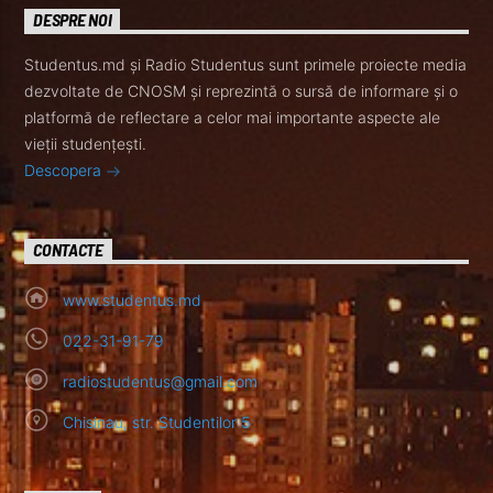
DESPRE NOI
Studentus.md și Radio Studentus sunt primele proiecte media
dezvoltate de CNOSM și reprezintă o sursă de informare și o
platformă de reflectare a celor mai importante aspecte ale
vieții studențești.
Descopera
CONTACTE
www.studentus.md
022-31-91-79
radiostudentus@gmail.com
Chisinau, str. Studentilor 5