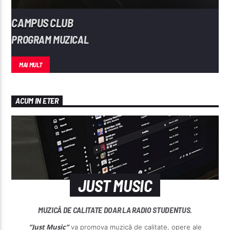
CAMPUS CLUB
PROGRAM MUZICAL
MAI MULT
ACUM IN ETER
JUST MUSIC
MUZICĂ DE CALITATE DOAR LA RADIO STUDENTUS.
”Just Music”
va promova muzică de calitate, opere ale