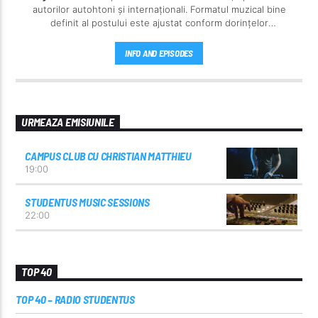
autorilor autohtoni și internaționali. Formatul muzical bine
definit al postului este ajustat conform dorințelor
ascultătorilor noștri.
INFO AND EPISODES
URMEAZA EMISIUNILE
CAMPUS CLUB CU CHRISTIAN MATTHIEU
19:00
STUDENTUS MUSIC SESSIONS
22:00
TOP 40
TOP 40 – RADIO STUDENTUS