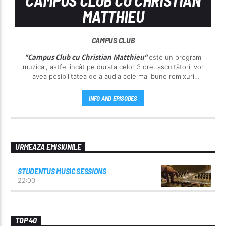
MATTHIEU
CAMPUS CLUB
”Campus Club cu Christian Matthieu”
este un program
muzical, astfel încât pe durata celor 3 ore, ascultătorii vor
avea posibilitatea de a audia cele mai bune remixuri
Christian Matthieu
mixate de
la Radio Studentus.
INFO AND EPISODES
URMEAZA EMISIUNILE
STUDENTUS MUSIC SESSIONS
22:00
TOP 40