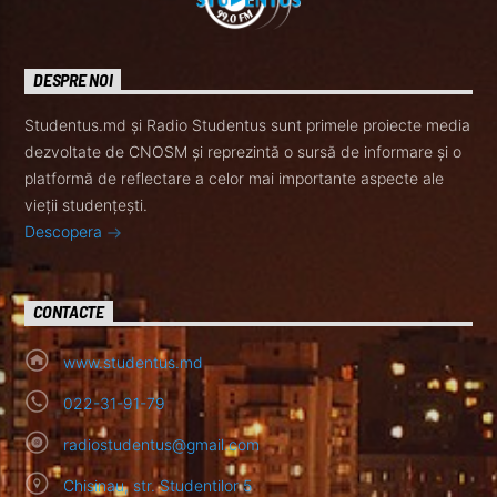
DESPRE NOI
Studentus.md și Radio Studentus sunt primele proiecte media
dezvoltate de CNOSM și reprezintă o sursă de informare și o
platformă de reflectare a celor mai importante aspecte ale
vieții studențești.
Descopera
CONTACTE
www.studentus.md
022-31-91-79
radiostudentus@gmail.com
Chisinau, str. Studentilor 5