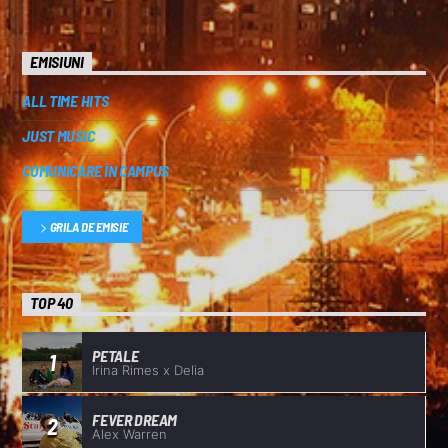
EMISIUNI
ALL TIME HITS
JUST MUSIC
COMUNICARE ÎN CAMPUS
GRILA DE EMISIE
TOP 40
PETALE
1
Irina Rimes x Delia
FEVER DREAM
2
Alex Warren