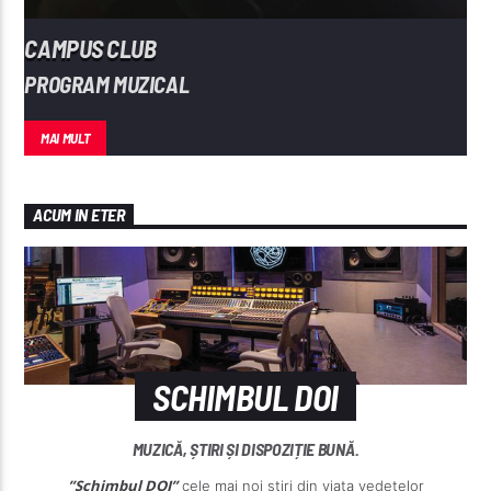
CAMPUS CLUB
PROGRAM MUZICAL
MAI MULT
ACUM IN ETER
SCHIMBUL DOI
MUZICĂ, ȘTIRI ȘI DISPOZIȚIE BUNĂ.
”Schimbul DOI”
cele mai noi știri din viața vedetelor