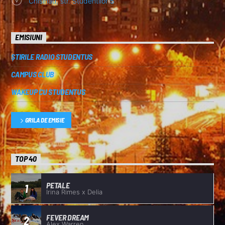
Chisinau, str. Studentilor 5
EMISIUNI
ȘTIRILE RADIO STUDENTUS
CAMPUS CLUB
WAKEUP CU STUDENTUS
GRILA DE EMISIE
TOP 40
PETALE
1
Irina Rimes x Delia
FEVER DREAM
2
Alex Warren