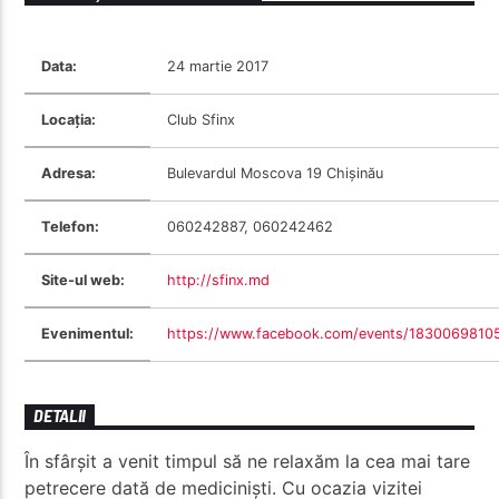
Data:
24 martie 2017
Locația:
Club Sfinx
Radio Studentus
Adresa:
Bulevardul Moscova 19 Chișinău
Telefon:
060242887, 060242462
Site-ul web:
http://sfinx.md
Evenimentul:
https://www.facebook.com/events/1830069810
DETALII
În sfârșit a venit timpul să ne relaxăm la cea mai tare
petrecere dată de mediciniști. Cu ocazia vizitei