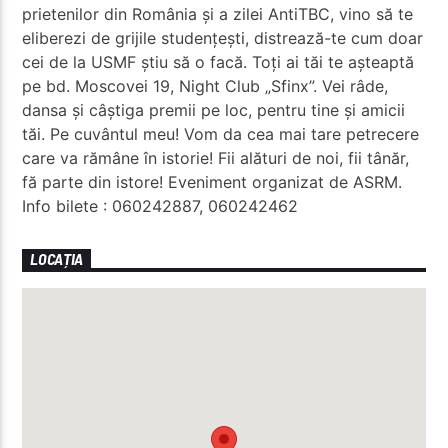
prietenilor din România și a zilei AntiTBC, vino să te
eliberezi de grijile studențești, distrează-te cum doar
cei de la USMF știu să o facă. Toți ai tăi te așteaptă
pe bd. Moscovei 19, Night Club „Sfinx”. Vei râde,
dansa și câștiga premii pe loc, pentru tine și amicii
tăi. Pe cuvântul meu! Vom da cea mai tare petrecere
care va rămâne în istorie! Fii alături de noi, fii tânăr,
fă parte din istore! Eveniment organizat de ASRM.
Info bilete : 060242887, 060242462
LOCAȚIA