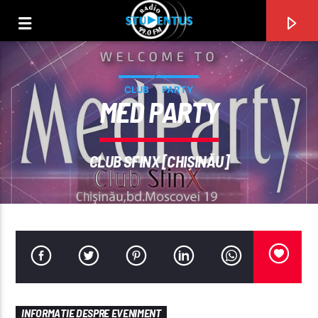
CLUB
PARTY
MED PARTY
CLUB SFINX [CHIȘINĂU]
PIESA CURENTĂ
TITLU
ARTIST
INFORMAȚIE DESPRE EVENIMENT