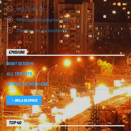
022-31-91-79
radiostudentus@gmail.com
Chisinau, str. Studentilor 5
EMISIUNI
NIGHT SESSION
ALL TIME HITS
MATINAL DE WEEK-END
GRILA DE EMISIE
TOP 40