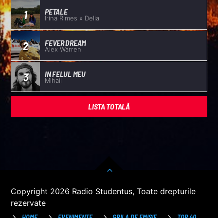
PETALE
1
Irina Rimes x Delia
FEVER DREAM
2
Alex Warren
IN FELUL MEU
3
Mihail
LISTA TOTALĂ
Copyright 2026 Radio Studentus, Toate drepturile
rezervate
HOME
EVENIMENTE
GRILA DE EMISIE
TOP 40