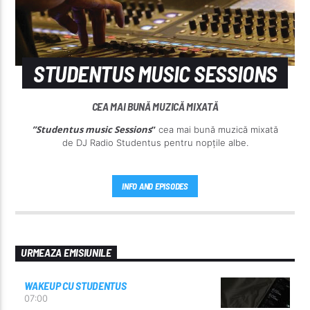
STUDENTUS MUSIC SESSIONS
CEA MAI BUNĂ MUZICĂ MIXATĂ
”Studentus music Sessions
”
cea mai bună muzică mixată
de DJ Radio Studentus pentru nopțile albe.
INFO AND EPISODES
URMEAZA EMISIUNILE
WAKEUP CU STUDENTUS
07:00