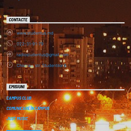
CONTACTE
www.studentus.md
022-31-91-79
radiostudentus@gmail.com
Chisinau, str. Studentilor 5
EMISIUNI
CAMPUS CLUB
COMUNICARE ÎN CAMPUS
JUST MUSIC