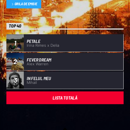
GRILA DE EMISIE
TOP 40
PETALE
1
Irina Rimes x Delia
FEVER DREAM
2
Alex Warren
IN FELUL MEU
3
Mihail
LISTA TOTALĂ