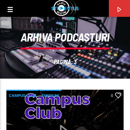
ARHIVA PODCASTURI
PAGINĂ: 3
CAMPUS CLUB
EMISIUNI
0
PIESA CURENTĂ
TITLU
ARTIST